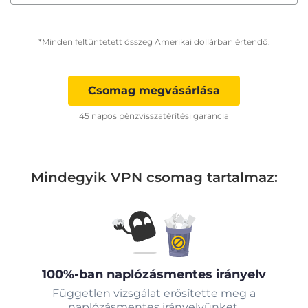
*Minden feltüntetett összeg Amerikai dollárban értendő.
Csomag megvásárlása
45 napos pénzvisszatérítési garancia
Mindegyik VPN csomag tartalmaz:
100%-ban naplózásmentes irányelv
Független vizsgálat erősítette meg a
naplózásmentes irányelvünket.