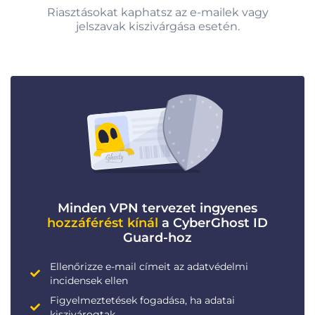
Riasztásokat kaphatsz az e-mailek vagy
jelszavak kiszivárgása esetén.
Minden VPN tervezet ingyenes
hozzáférést kínál
a CyberGhost ID
Guard-hoz
Ellenőrizze e-mail címeit az adatvédelmi
incidensek ellen
Figyelmeztetések fogadása, ha adatai
kiszivárogtak