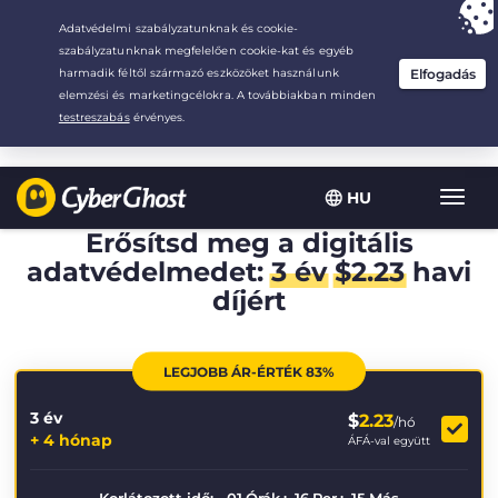
Your choice:
The Best Deal
for 3.3333333333333-years at $
2.23
/month
HU
Toggl
navig
Erősítsd meg a digitális
adatvédelmedet:
3 év
$
2.23
havi
díjért
LEGJOBB ÁR-ÉRTÉK 83%
3 év
$
2.23
/hó
+ 4 hónap
ÁFÁ-val együtt