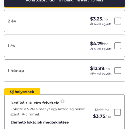
Korlátozott idő:
01
Órák
:
16
Per
:
15
Más
$
3.25
/hó
2 év
ÁFÁ-val együtt
$
4.29
/hó
1 év
ÁFÁ-val együtt
$
12.99
/hó
1 hónap
ÁFÁ-val együtt
Új helyszínek
Dedikált IP cím felvétele
Fokozd a VPN élményt egy kizárólag neked
$
5.00
/hó
szánt IP-címmel.
$
3.75
/hó
Elérhető lokációk megtekintése