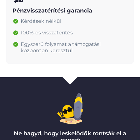
Pénzvisszatérítési garancia
Kérdések nélkül
100%-os visszatérítés
Egyszerű folyamat a támogatási
központon keresztül
Ne hagyd, hogy leskelődők rontsák el a