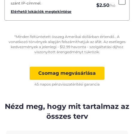
szánt IP-címmel.
$
2.50
/hó
Elérhető lokációk megtekintése
*Minden feltüntetett összeg Amerikai dollárban értendő.. A
vonatkozó törvények alapján felszámíthatjuk az áfát. Az esetleges
kedvezmények a jelenlegi -
$
12.99
havonta - szolgáltatási díjhoz
viszonyított árengedményt tükrözik.
Csomag megvásárlása
45 napos pénzvisszatérítési garancia
Nézd meg, hogy mit tartalmaz az
összes terv