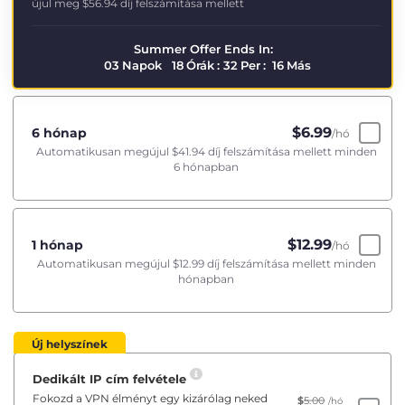
újul meg
$56.94
díj felszámítása mellett
Summer Offer Ends In:
03
Napok
18
Órák
:
32
Per
:
16
Más
$
6.99
6 hónap
/hó
Automatikusan megújul
$41.94
díj felszámítása mellett minden
6 hónapban
$
12.99
1 hónap
/hó
Automatikusan megújul
$12.99
díj felszámítása mellett minden
hónapban
Új helyszínek
Dedikált IP cím felvétele
Fokozd a VPN élményt egy kizárólag neked
$
5.00
/hó