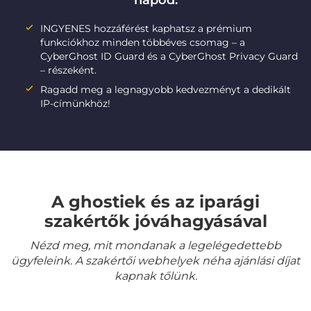
napod:
INGYENES hozzáférést kaphatsz a prémium
funkciókhoz minden többéves csomag – a
CyberGhost ID Guard és a CyberGhost Privacy Guard
– részeként.
Ragadd meg a legnagyobb kedvezményt a dedikált
IP-címünkhöz!
A ghostiek és az iparági
szakértők jóváhagyásával
Nézd meg, mit mondanak a legelégedettebb
ügyfeleink. A szakértői webhelyek néha ajánlási díjat
kapnak tőlünk.