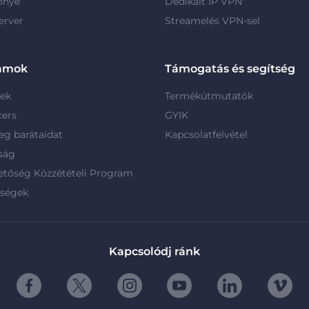
őnye
Dedikált IP VPN
erver
Streamelés VPN-sel
amok
Támogatás és segítség
rek
Termékútmutatók
cers
GYIK
g barátaidat
Kapcsolatfelvétel
ság
etőség Közzétételi Program
rségek
Kapcsolódj ránk