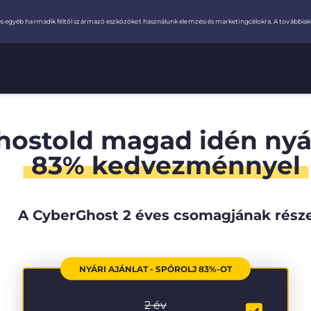
hostold magad idén ny
83% kedvezménnyel
A CyberGhost 2 éves csomagjának rész
NYÁRI AJÁNLAT - SPÓROLJ 83%-OT
2 év