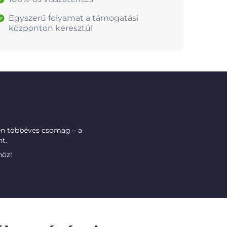
Egyszerű folyamat a támogatási
központon keresztül
n többéves csomag – a
t.
höz!