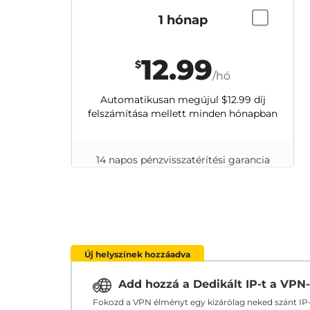
1 hónap
12.99
$
/hó
Automatikusan megújul
$12.99
díj
felszámítása mellett minden hónapban
14 napos pénzvisszatérítési garancia
Új helyszínek hozzáadva
Add hozzá a Dedikált IP-t a VPN
Fokozd a VPN élményt egy kizárólag neked szánt IP