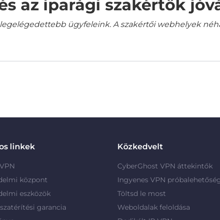
és az iparági szakértők jó
gelégedettebb ügyfeleink. A szakértői webhelyek néha a
s linkek
Közkedvelt
 VPN
CyberGhost VPN áttekintők
delmi központ
Ingyenes VPN próbalehetősé
delmi eszközök
Töltsd le most
szatérítési garancia
Weboldalak feloldása