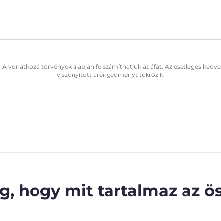
. A vonatkozó törvények alapján felszámíthatjuk az áfát. Az esetleges kedve
viszonyított árengedményt tükrözik.
, hogy mit tartalmaz az ös