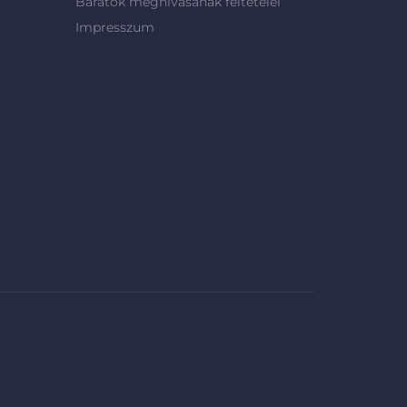
Barátok meghívásának feltételei
Impresszum