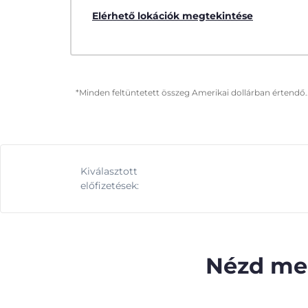
Elérhető lokációk megtekintése
*Minden feltüntetett összeg Amerikai dollárban értendő.
Kiválasztott
előfizetések:
Nézd meg