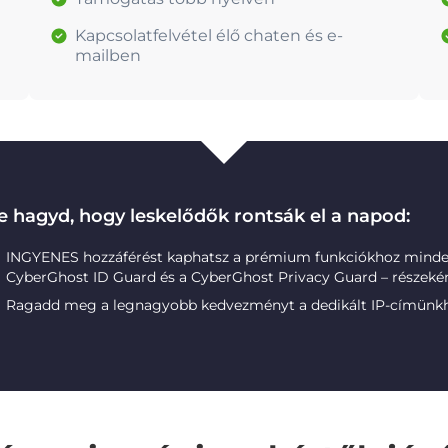
Kapcsolatfelvétel élő chaten és e-
mailben
e hagyd, hogy leskelődők rontsák el a napod:
INGYENES hozzáférést kaphatsz a prémium funkciókhoz minde
CyberGhost ID Guard és a CyberGhost Privacy Guard – részekén
Ragadd meg a legnagyobb kedvezményt a dedikált IP-címünk