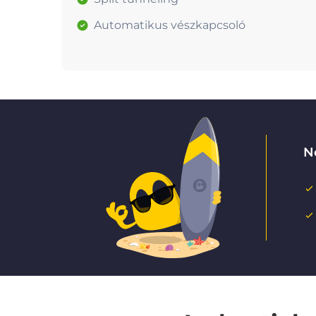
Automatikus vészkapcsoló
N