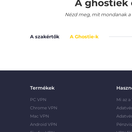
A ghostiek 
Nézd meg, mit mondanak a le
A szakértők
A Ghostie-k
Termékek
Haszno
PC VPN
Mi az a
Chrome VPN
Adatvé
Mac VPN
Adatvé
Android VPN
Pénzvis