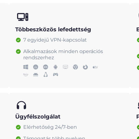
Többeszközös lefedettség
7 egyidejű VPN-kapcsolat
Alkalmazások minden operációs
rendszerhez
Ügyfélszolgálat
Elérhetőség 24/7-ben
Támogatás több nyelven