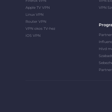
Firefox VPN
VPN El
Apple TV VPN
VPN Sz
Linux VPN
Router VPN
Progr
VPN okos TV-hez
Partne
iOS VPN
Influen
Hívd me
Szabad
Sebezh
Partne