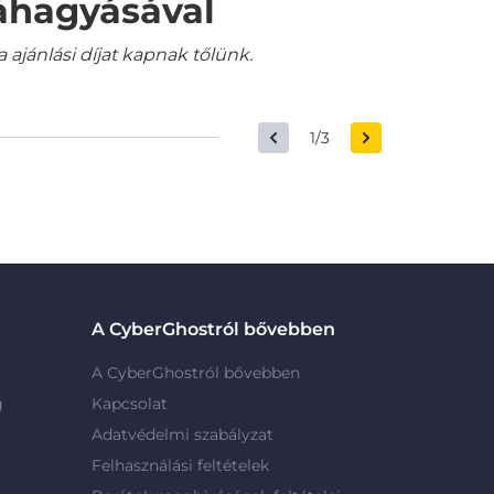
váhagyásával
jánlási díjat kapnak tőlünk.
1/3
A CyberGhostról bővebben
A CyberGhostról bővebben
g
Kapcsolat
Adatvédelmi szabályzat
Felhasználási feltételek