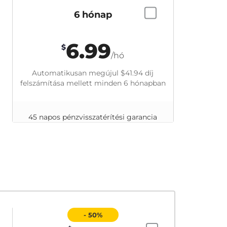
6 hónap
6.99
$
/hó
Automatikusan megújul
$41.94
díj
felszámítása mellett minden 6 hónapban
45 napos pénzvisszatérítési garancia
- 50%