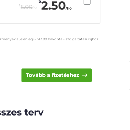
2.50
$
$
5.00
/hó
/hó
zmények a jelenlegi -
$
12.99
havonta - szolgáltatási díjhoz
Tovább a fizetéshez
szes terv