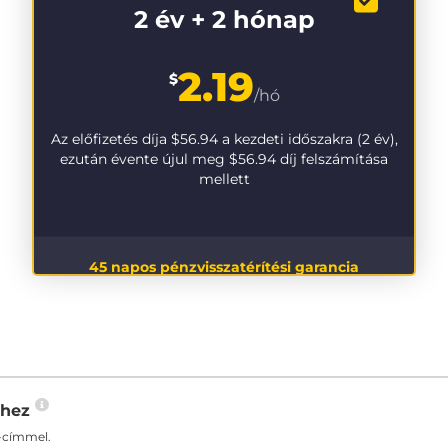
2 év + 2 hónap
2.19
$
/hó
Az előfizetés díja
$56.94
a kezdeti időszakra (2 év),
ezután évente újul meg
$56.94
díj felszámítása
mellett
45 napos pénzvisszatérítési garancia
-hez
-címmel.