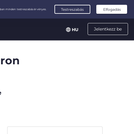
Jelentkezz be
HU
áron
e