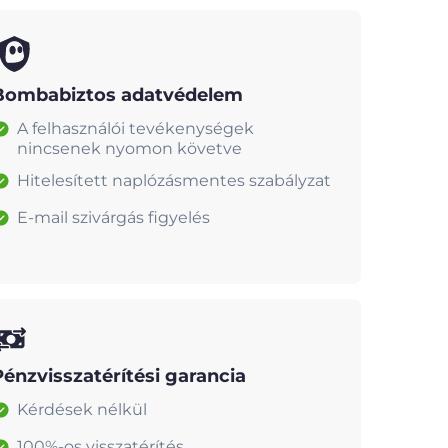
Bombabiztos adatvédelem
A felhasználói tevékenységek
nincsenek nyomon követve
Hitelesített naplózásmentes szabályzat
E-mail szivárgás figyelés
Pénzvisszatérítési garancia
Kérdések nélkül
100%-os visszatérítés