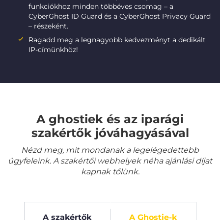
funkciókhoz minden többéves csomag – a
CyberGhost ID Guard és a CyberGhost Privacy Guard
– részeként.
Ragadd meg a legnagyobb kedvezményt a dedikált
IP-címünkhöz!
A ghostiek és az iparági
szakértők jóváhagyásával
Nézd meg, mit mondanak a legelégedettebb
ügyfeleink. A szakértői webhelyek néha ajánlási díjat
kapnak tőlünk.
A szakértők
A Ghostie-k