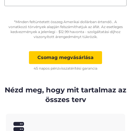
*Minden feltüntetett összeg Amerikai dollárban értendő.. A
vonatkozó törvények alapján felszámíthatjuk az áfát. Az esetleges
kedvezmények a jelenlegi -
$
12.99
havonta - szolgáltatási díjhoz
viszonyított árengedményt tükrözik.
Csomag megvásárlása
45 napos pénzvisszatérítési garancia
Nézd meg, hogy mit tartalmaz az
összes terv