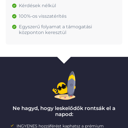
Kérdések nélkül
100%-os visszatérítés
Egyszerű folyamat a támogatási
központon keresztül
Ne hagyd, hogy leskelődők rontsák el a
napod:
INGYENES hozzáférést kaphatsz a prémium