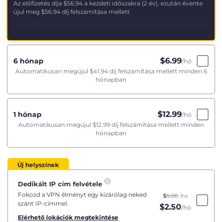
Az előfizetés díja
$56.94
a kezdeti időszakra (2 év), ezután évente
újul meg
$56.94
díj felszámítása mellett
$
6.99
6 hónap
/hó
Automatikusan megújul
$41.94
díj felszámítása mellett minden 6
hónapban
$
12.99
1 hónap
/hó
Automatikusan megújul
$12.99
díj felszámítása mellett minden
hónapban
Új helyszínek
Dedikált IP cím felvétele
Fokozd a VPN élményt egy kizárólag neked
$
5.00
/hó
szánt IP-címmel.
$
2.50
/hó
Elérhető lokációk megtekintése