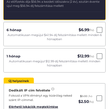
Az előfizetés díja
$56.94
a kezdeti időszakra (2 év), ezután évente
újul meg
$56.94
díj felszámítása mellett
$
6.99
6 hónap
/hó
Automatikusan megújul
$41.94
díj felszámítása mellett minden 6
hónapban
$
12.99
1 hónap
/hó
Automatikusan megújul
$12.99
díj felszámítása mellett minden
hónapban
Új helyszínek
Dedikált IP cím felvétele
Fokozd a VPN élményt egy kizárólag neked
$
5.00
/hó
szánt IP-címmel.
$
2.50
/hó
Elérhető lokációk megtekintése