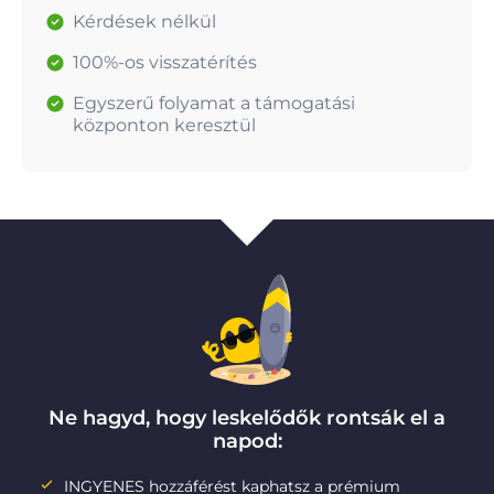
Kérdések nélkül
100%-os visszatérítés
Egyszerű folyamat a támogatási
központon keresztül
Ne hagyd, hogy leskelődők rontsák el a
napod:
INGYENES hozzáférést kaphatsz a prémium