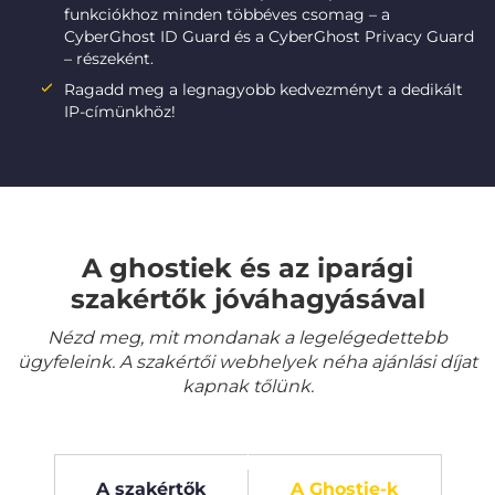
funkciókhoz minden többéves csomag – a
CyberGhost ID Guard és a CyberGhost Privacy Guard
– részeként.
Ragadd meg a legnagyobb kedvezményt a dedikált
IP-címünkhöz!
A ghostiek és az iparági
szakértők jóváhagyásával
Nézd meg, mit mondanak a legelégedettebb
ügyfeleink. A szakértői webhelyek néha ajánlási díjat
kapnak tőlünk.
A szakértők
A Ghostie-k