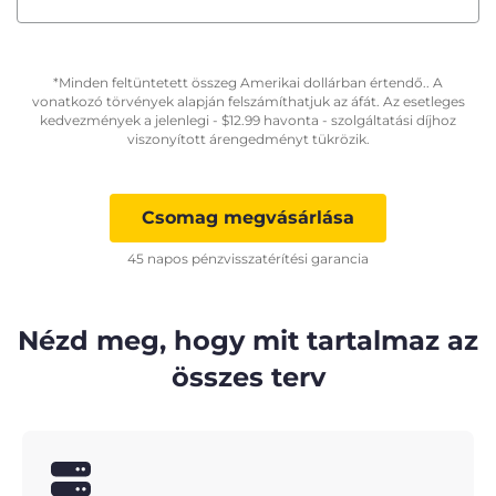
*Minden feltüntetett összeg Amerikai dollárban értendő.. A
vonatkozó törvények alapján felszámíthatjuk az áfát. Az esetleges
kedvezmények a jelenlegi -
$
12.99
havonta - szolgáltatási díjhoz
viszonyított árengedményt tükrözik.
Csomag megvásárlása
45 napos pénzvisszatérítési garancia
Nézd meg, hogy mit tartalmaz az
összes terv