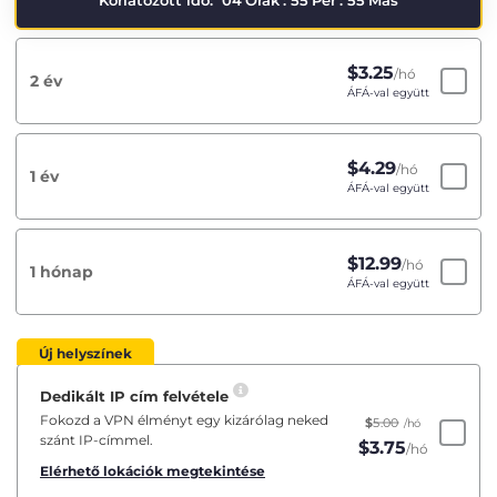
Korlátozott idő:
04
Órák
:
55
Per
:
55
Más
$
3.25
/hó
2 év
ÁFÁ-val együtt
$
4.29
/hó
1 év
ÁFÁ-val együtt
$
12.99
/hó
1 hónap
ÁFÁ-val együtt
Új helyszínek
Dedikált IP cím felvétele
Fokozd a VPN élményt egy kizárólag neked
$
5.00
/hó
szánt IP-címmel.
$
3.75
/hó
Elérhető lokációk megtekintése