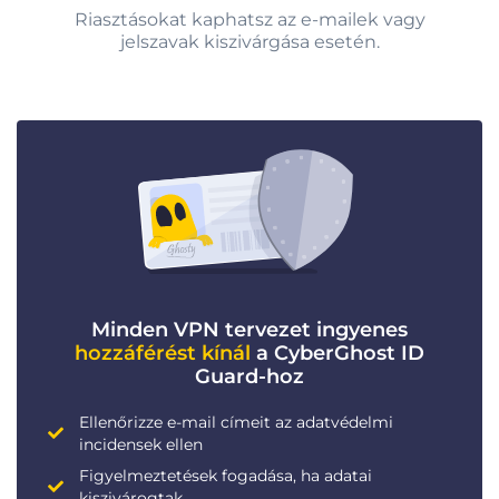
Riasztásokat kaphatsz az e-mailek vagy
jelszavak kiszivárgása esetén.
Minden VPN tervezet ingyenes
hozzáférést kínál
a CyberGhost ID
Guard-hoz
Ellenőrizze e-mail címeit az adatvédelmi
incidensek ellen
Figyelmeztetések fogadása, ha adatai
kiszivárogtak