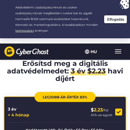
Your choice:
The Best Deal
for 3.3333333333333-years at $
2.23
/month
HU
Toggl
navig
Erősítsd meg a digitális
adatvédelmedet:
3 év
$
2.23
havi
díjért
LEGJOBB ÁR-ÉRTÉK 83%
3 év
$
2.23
/hó
+ 4 hónap
ÁFÁ-val együtt