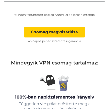
*Minden feltüntetett összeg Amerikai dollárban értendő.
Csomag megvásárlása
45 napos pénzvisszatérítési garancia
Mindegyik VPN csomag tartalmaz:
100%-ban naplózásmentes irányelv
Független vizsgálat erősítette meg a
naplózásmentes irányelvünket.