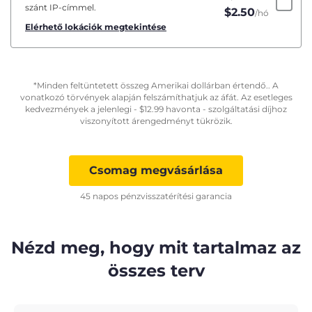
szánt IP-címmel.
$
2.50
/hó
Elérhető lokációk megtekintése
*Minden feltüntetett összeg Amerikai dollárban értendő.. A
vonatkozó törvények alapján felszámíthatjuk az áfát. Az esetleges
kedvezmények a jelenlegi -
$
12.99
havonta - szolgáltatási díjhoz
viszonyított árengedményt tükrözik.
Csomag megvásárlása
45 napos pénzvisszatérítési garancia
Nézd meg, hogy mit tartalmaz az
összes terv