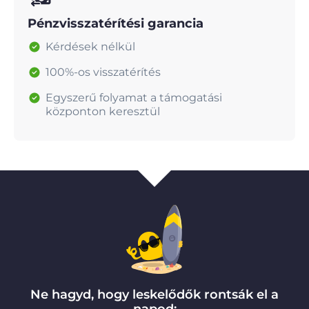
Pénzvisszatérítési garancia
Kérdések nélkül
100%-os visszatérítés
Egyszerű folyamat a támogatási
központon keresztül
Ne hagyd, hogy leskelődők rontsák el a