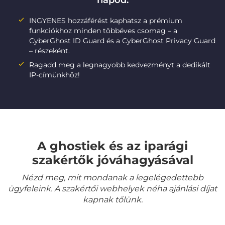
napod:
INGYENES hozzáférést kaphatsz a prémium
funkciókhoz minden többéves csomag – a
CyberGhost ID Guard és a CyberGhost Privacy Guard
– részeként.
Ragadd meg a legnagyobb kedvezményt a dedikált
IP-címünkhöz!
A ghostiek és az iparági
szakértők jóváhagyásával
Nézd meg, mit mondanak a legelégedettebb
ügyfeleink. A szakértői webhelyek néha ajánlási díjat
kapnak tőlünk.