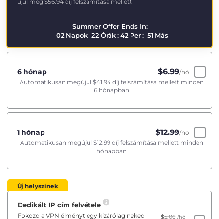
újul meg
$56.94
díj felszámítása mellett
Summer Offer Ends In:
02
Napok
22
Órák
:
42
Per
:
50
Más
$
6.99
6 hónap
/hó
Automatikusan megújul
$41.94
díj felszámítása mellett minden
6 hónapban
$
12.99
1 hónap
/hó
Automatikusan megújul
$12.99
díj felszámítása mellett minden
hónapban
Új helyszínek
Dedikált IP cím felvétele
Fokozd a VPN élményt egy kizárólag neked
$
5.00
/hó