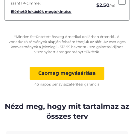
szánt IP-címmel.
$
2.50
/hó
Elérhető lokációk megtekintése
*Minden feltüntetett összeg Amerikai dollárban értendő.. A
vonatkozó törvények alapján felszámíthatjuk az áfát. Az esetleges
kedvezmények a jelenlegi -
$
12.99
havonta - szolgáltatási díjhoz
viszonyított árengedményt tükrözik.
Csomag megvásárlása
45 napos pénzvisszatérítési garancia
Nézd meg, hogy mit tartalmaz az
összes terv