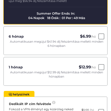
újul meg
$56.94
díj felszámítása mellett
Summer Offer Ends In:
04
Napok
18
Órák
:
01
Per
:
48
Más
$
6.99
6 hónap
/hó
Automatikusan megújul
$41.94
díj felszámítása mellett minden
6 hónapban
$
12.99
1 hónap
/hó
Automatikusan megújul
$12.99
díj felszámítása mellett minden
hónapban
Új helyszínek
Dedikált IP cím felvétele
Fokozd a VPN élményt egy kizárólag neked
$
5.00
/hó