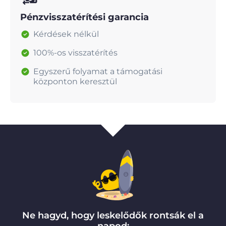
Pénzvisszatérítési garancia
Kérdések nélkül
100%-os visszatérítés
Egyszerű folyamat a támogatási
központon keresztül
Ne hagyd, hogy leskelődők rontsák el a