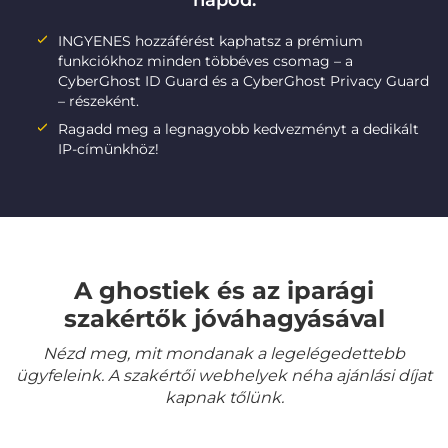
napod:
INGYENES hozzáférést kaphatsz a prémium
funkciókhoz minden többéves csomag – a
CyberGhost ID Guard és a CyberGhost Privacy Guard
– részeként.
Ragadd meg a legnagyobb kedvezményt a dedikált
IP-címünkhöz!
A ghostiek és az iparági
szakértők jóváhagyásával
Nézd meg, mit mondanak a legelégedettebb
ügyfeleink. A szakértői webhelyek néha ajánlási díjat
kapnak tőlünk.