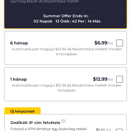
újul meg
$56.94
díj felszámítása mellett
Summer Offer Ends In:
02
Napok
13
Órák
:
42
Per
:
14
Más
$
6.99
6 hónap
/hó
Automatikusan megújul
$41.94
díj felszámítása mellett minden
6 hónapban
$
12.99
1 hónap
/hó
Automatikusan megújul
$12.99
díj felszámítása mellett minden
hónapban
Új helyszínek
Dedikált IP cím felvétele
Fokozd a VPN élményt egy kizárólag neked
$
5.00
/hó