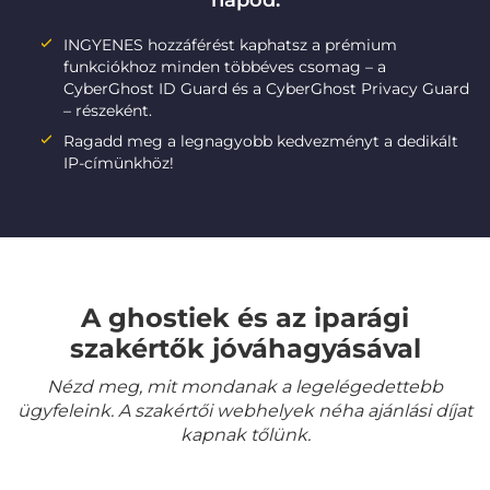
napod:
INGYENES hozzáférést kaphatsz a prémium
funkciókhoz minden többéves csomag – a
CyberGhost ID Guard és a CyberGhost Privacy Guard
– részeként.
Ragadd meg a legnagyobb kedvezményt a dedikált
IP-címünkhöz!
A ghostiek és az iparági
szakértők jóváhagyásával
Nézd meg, mit mondanak a legelégedettebb
ügyfeleink. A szakértői webhelyek néha ajánlási díjat
kapnak tőlünk.