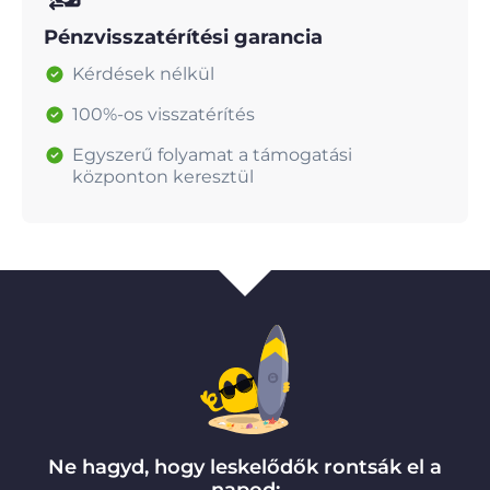
Pénzvisszatérítési garancia
Kérdések nélkül
100%-os visszatérítés
Egyszerű folyamat a támogatási
központon keresztül
Ne hagyd, hogy leskelődők rontsák el a