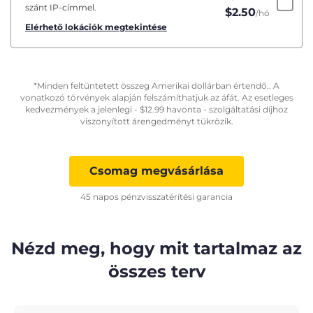
szánt IP-címmel.
$
2.50
/hó
Elérhető lokációk megtekintése
*Minden feltüntetett összeg Amerikai dollárban értendő.. A
vonatkozó törvények alapján felszámíthatjuk az áfát. Az esetleges
kedvezmények a jelenlegi -
$
12.99
havonta - szolgáltatási díjhoz
viszonyított árengedményt tükrözik.
Csomag megvásárlása
45 napos pénzvisszatérítési garancia
Nézd meg, hogy mit tartalmaz az
összes terv