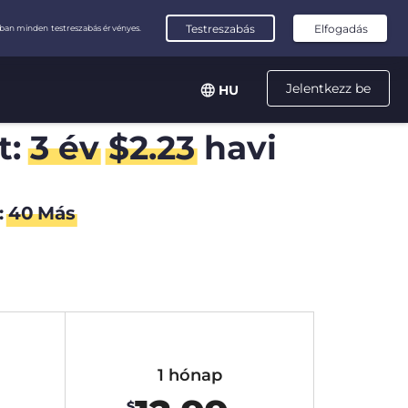
Jelentkezz be
HU
t:
3 év
$
2.23
havi
:
39
Más
1 hónap
$