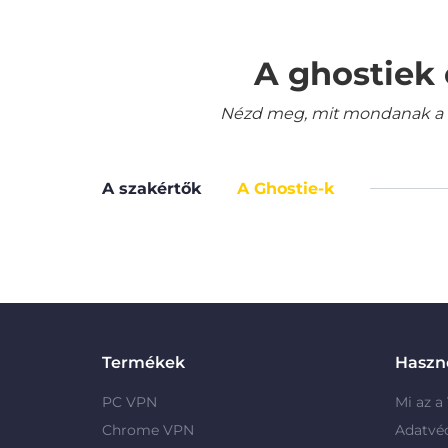
A ghostiek 
Nézd meg, mit mondanak a le
A szakértők
A Ghostie-k
Termékek
Haszno
PC VPN
Mi az a
Chrome VPN
Adatvé