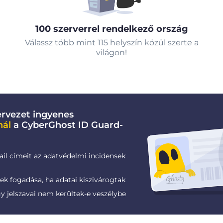
100 szerverrel rendelkező ország
Válassz több mint 115 helyszín közül szerte a
világon!
rvezet ingyenes
nál
a CyberGhost ID Guard-
ail címeit az adatvédelmi incidensek
k fogadása, ha adatai kiszivárogtak
gy jelszavai nem kerültek-e veszélybe