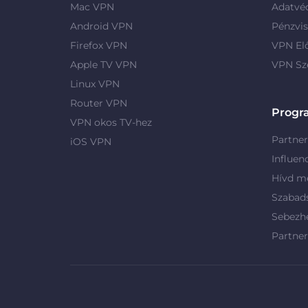
Mac VPN
Adatvé
Android VPN
Pénzvis
Firefox VPN
VPN El
Apple TV VPN
VPN Sz
Linux VPN
Router VPN
Progr
VPN okos TV-hez
Partne
iOS VPN
Influen
Hívd me
Szabad
Sebezh
Partne