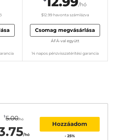
12.99
/hó
ő
$12.99
havonta számlázva
lása
Csomag megvásárlása
ÁFÁ-val együtt
garancia
14 napos pénzvisszatérítési garancia
$
5.00
/hó
Hozzáadom
3.75
/hó
-
25
%