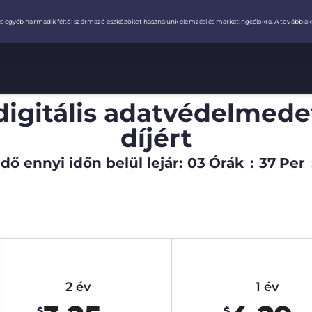
digitális adatvédelmede
díjért
dő ennyi időn belül lejár:
03
Órák
:
37
Per
2 év
1 év
$
$