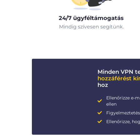
24/7 ügyféltámogatás
Mindig szívesen segítünk.
Minden VPN te
hozzáférést kí
hoz
Ellenőrizze e-m
ellen
Figyelmeztetése
Ellenőrizze, ho