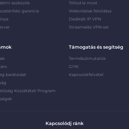
delmi eszközök
Töltsd le most
szatérítési garancia
Weboldalak feloldása
őnye
Dedikált IP VPN
erver
Streamelés VPN-sel
amok
Támogatás és segítség
rek
Termékútmutatók
cers
GYIK
g barátaidat
Kapcsolatfelvétel
ság
etőség Közzétételi Program
rségek
Kapcsolódj ránk