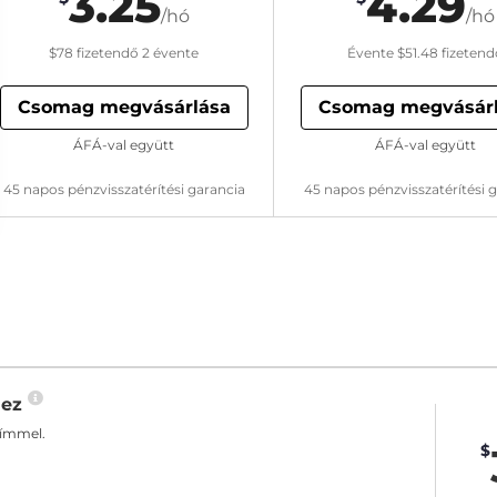
3.25
4.29
/hó
/hó
$78
fizetendő 2 évente
Évente
$51.48
fizetend
Csomag megvásárlása
Csomag megvásár
ÁFÁ-val együtt
ÁFÁ-val együtt
45 napos pénzvisszatérítési garancia
45 napos pénzvisszatérítési 
hez
címmel.
$