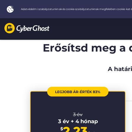
Erősítsd meg a 
A határi
LEGJOBB ÁR-ÉRTÉK 83%
3 év
3 év + 4 hónap
2.23
$