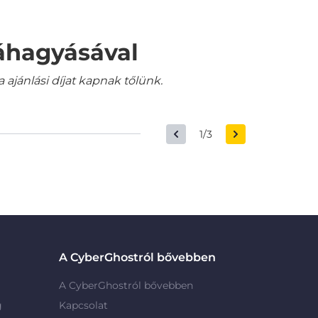
váhagyásával
jánlási díjat kapnak tőlünk.
1/3
A CyberGhostról bővebben
A CyberGhostról bővebben
g
Kapcsolat