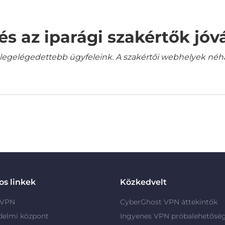
és az iparági szakértők jó
gelégedettebb ügyfeleink. A szakértői webhelyek néha a
s linkek
Közkedvelt
 VPN
CyberGhost VPN áttekintők
delmi központ
Ingyenes VPN próbalehetősé