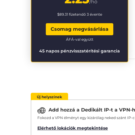
/hó
$89.31
fizetendő 3 évente
Csomag megvásárlása
ÁFÁ-val együtt
45 napos pénzvisszatérítési garancia
Új helyszínek
Add hozzá a Dedikált IP-t a VPN-
Fokozd a VPN élményt egy kizárólag neked szánt IP-
Elérhető lokációk megtekintése