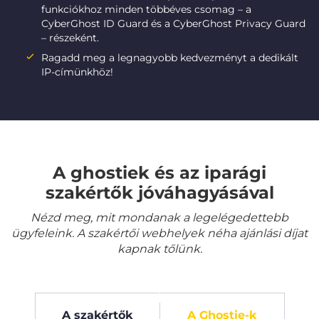
funkciókhoz minden többéves csomag – a
CyberGhost ID Guard és a CyberGhost Privacy Guard
– részeként.
Ragadd meg a legnagyobb kedvezményt a dedikált
IP-címünkhöz!
A ghostiek és az iparági
szakértők jóváhagyásával
Nézd meg, mit mondanak a legelégedettebb
ügyfeleink. A szakértői webhelyek néha ajánlási díjat
kapnak tőlünk.
A szakértők
A Ghostie-k