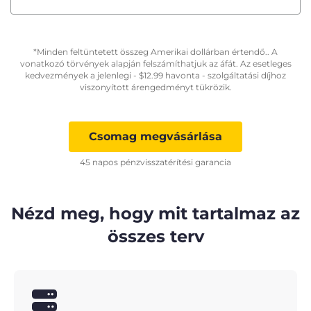
*Minden feltüntetett összeg Amerikai dollárban értendő.. A
vonatkozó törvények alapján felszámíthatjuk az áfát. Az esetleges
kedvezmények a jelenlegi -
$
12.99
havonta - szolgáltatási díjhoz
viszonyított árengedményt tükrözik.
Csomag megvásárlása
45 napos pénzvisszatérítési garancia
Nézd meg, hogy mit tartalmaz az
összes terv