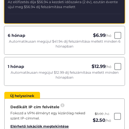
Az előfizetés díja
$56.94
a kezdeti időszakra (2 év), ezután évente
újul meg
$56.94
díj felszámítása mellett
$
6.99
6 hónap
/hó
Automatikusan megújul
$41.94
díj felszámítása mellett minden 6
hónapban
$
12.99
1 hónap
/hó
Automatikusan megújul
$12.99
díj felszámítása mellett minden
hónapban
Új helyszínek
Dedikált IP cím felvétele
Fokozd a VPN élményt egy kizárólag neked
$
5.00
/hó
szánt IP-címmel.
$
2.50
/hó
Elérhető lokációk megtekintése