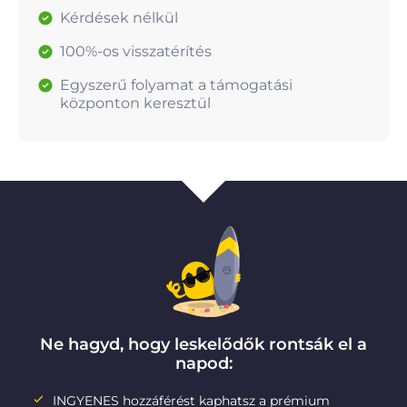
Kérdések nélkül
100%-os visszatérítés
Egyszerű folyamat a támogatási
központon keresztül
Ne hagyd, hogy leskelődők rontsák el a
napod:
INGYENES hozzáférést kaphatsz a prémium