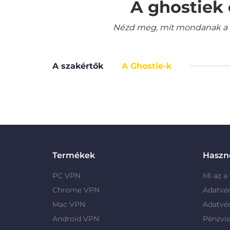
A ghostiek 
Nézd meg, mit mondanak a le
A szakértők
A Ghostie-k
Termékek
Haszno
PC VPN
Mi az a
Chrome VPN
Adatvé
Mac VPN
Adatvé
Android VPN
Pénzvis