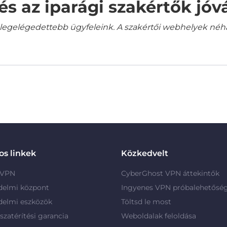
és az iparági szakértők jó
gelégedettebb ügyfeleink. A szakértői webhelyek néha a
s linkek
Közkedvelt
 VPN
CyberGhost VPN áttekintők
delmi központ
Ingyenes VPN próbalehetősé
delmi eszközök
Töltsd le most
szatérítési garancia
Weboldalak feloldása