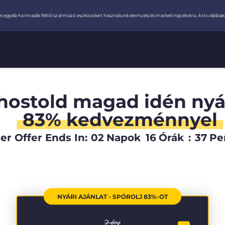
hostold magad idén ny
83% kedvezménnyel
r Offer Ends In:
02
Napok
16
Órák
:
37
Pe
NYÁRI AJÁNLAT - SPÓROLJ 83%-OT
2 év