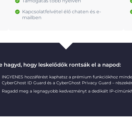
Támogatás több nyelven
Kapcsolatfelvétel élő chaten és e-
mailben
e hagyd, hogy leskelődők rontsák el a napod:
INGYENES hozzáférést kaphatsz a prémium funkciókhoz minde
CyberGhost ID Guard és a CyberGhost Privacy Guard – részekén
Ragadd meg a legnagyobb kedvezményt a dedikált IP-címünk