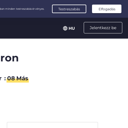
Jelentkezz be
HU
áron
r
:
07
Más