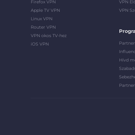
Firefox VPN
VPN El
Apple TV VPN
VPN Sz
Linux VPN
Router VPN
Progr
VPN okos TV-hez
Partne
iOS VPN
Influen
Hívd me
Szabad
Sebezh
Partne