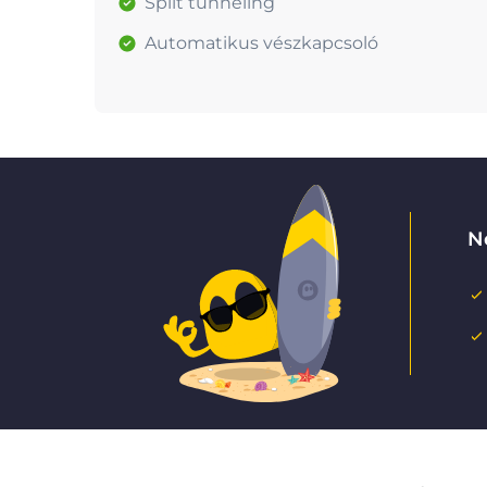
Split tunneling
Automatikus vészkapcsoló
N