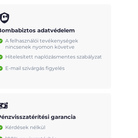
Bombabiztos adatvédelem
A felhasználói tevékenységek
nincsenek nyomon követve
Hitelesített naplózásmentes szabályzat
E-mail szivárgás figyelés
Pénzvisszatérítési garancia
Kérdések nélkül