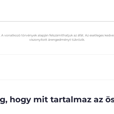
. A vonatkozó törvények alapján felszámíthatjuk az áfát. Az esetleges kedve
viszonyított árengedményt tükrözik.
, hogy mit tartalmaz az ös