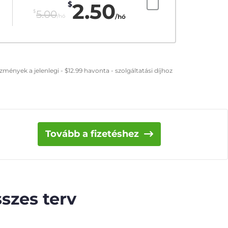
2.50
$
$
5.00
/hó
/hó
zmények a jelenlegi -
$
12.99
havonta - szolgáltatási díjhoz
Tovább a fizetéshez
szes terv