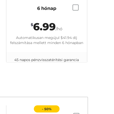
6 hónap
6.99
$
/hó
Automatikusan megújul
$41.94
díj
felszámítása mellett minden 6 hónapban
45 napos pénzvisszatérítési garancia
- 50%