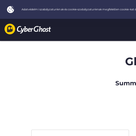
G
Summe