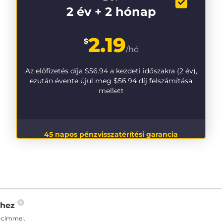
2 év + 2 hónap
2.19
$
/hó
Az előfizetés díja
$56.94
a kezdeti időszakra (2 év),
ezután évente újul meg
$56.94
díj felszámítása
mellett
45 napos pénzvisszatérítési garancia
-hez
-címmel.