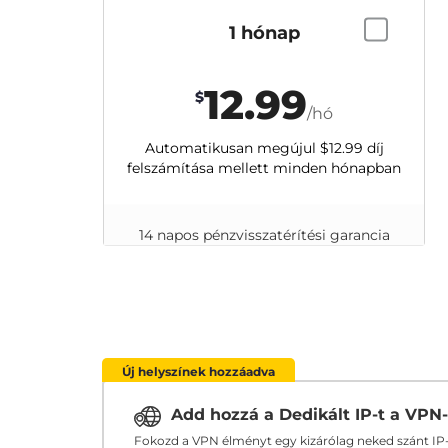
1 hónap
12.99
$
/hó
Automatikusan megújul
$12.99
díj
felszámítása mellett minden hónapban
14 napos pénzvisszatérítési garancia
Új helyszínek hozzáadva
Add hozzá a Dedikált IP-t a VPN
Fokozd a VPN élményt egy kizárólag neked szánt IP