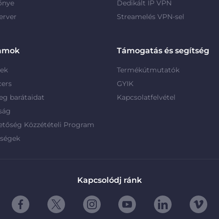
őnye
Dedikált IP VPN
erver
Streamelés VPN-sel
amok
Támogatás és segítség
rek
Termékútmutatók
cers
GYIK
g barátaidat
Kapcsolatfelvétel
ság
etőség Közzétételi Program
rségek
Kapcsolódj ránk