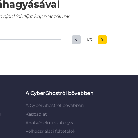
váhagyásával
jánlási díjat kapnak tőlünk.
1/3
A CyberGhostról bővebben
A CyberGhostról bővebben
g
Kapcsolat
Adatvédelmi szabályzat
Felhasználási feltételek