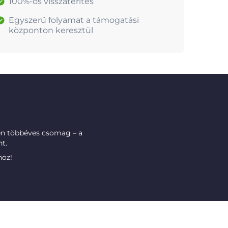
100%-os visszatérítés
Egyszerű folyamat a támogatási
központon keresztül
n többéves csomag – a
t.
höz!