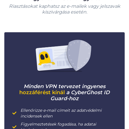
Riasztásokat kaphatsz az e-mailek vagy jelszavak
kiszivárgása esetén.
Minden VPN tervezet ingyenes
hozzáférést kínál
a CyberGhost ID
Guard-hoz
Ellenőrizze e-mail címeit az adatvédelmi
incidensek ellen
Figyelmeztetések fogadása, ha adatai