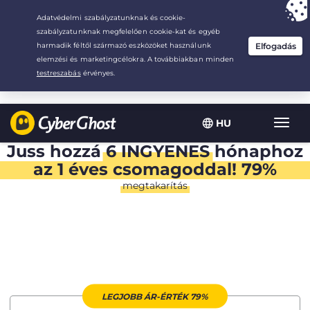
Your choice:
The Best Deal
for 1.5-years at $
2.75
/month
HU
Toggl
navig
Juss hozzá
6 INGYENES
hónaphoz
az 1 éves csomagoddal! 79%
megtakarítás
LEGJOBB ÁR-ÉRTÉK 79%