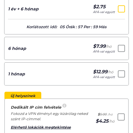
$
2.75
/hó
1 év + 6 hónap
ÁFÁ-val együtt
Korlátozott idő:
05
Órák
:
57
Per
:
59
Más
$
7.99
/hó
6 hónap
ÁFÁ-val együtt
$
12.99
/hó
1 hónap
ÁFÁ-val együtt
Új helyszínek
Dedikált IP cím felvétele
Fokozd a VPN élményt egy kizárólag neked
$
5.00
/hó
szánt IP-címmel.
$
4.25
/hó
Elérhető lokációk megtekintése