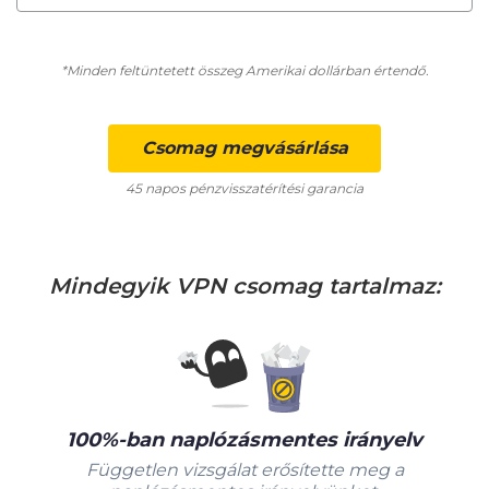
*Minden feltüntetett összeg Amerikai dollárban értendő.
Csomag megvásárlása
45 napos pénzvisszatérítési garancia
Mindegyik VPN csomag tartalmaz:
100%-ban naplózásmentes irányelv
Független vizsgálat erősítette meg a