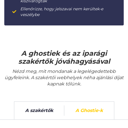
kiszivárogtak
Ellenőrizze, hogy jelszavai nem kerültek-e
veszélybe
A ghostiek és az iparági
szakértők jóváhagyásával
Nézd meg, mit mondanak a legelégedettebb
ügyfeleink. A szakértői webhelyek néha ajánlási díjat
kapnak tőlünk.
A szakértők
A Ghostie-k