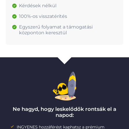
Kérdések nélkül
100%-os visszatérítés
Egyszerű folyamat a támogatási
központon keresztül
Ne hagyd, hogy leskelődők rontsák el a
napod:
INGYENES hozzáférést kaphatsz a prémium