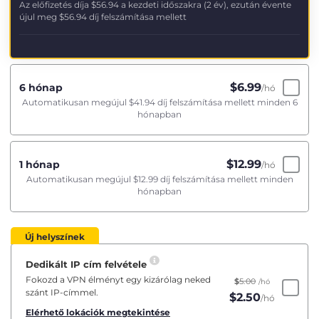
Az előfizetés díja
$56.94
a kezdeti időszakra (2 év), ezután évente
újul meg
$56.94
díj felszámítása mellett
$
6.99
6 hónap
/hó
Automatikusan megújul
$41.94
díj felszámítása mellett minden 6
hónapban
$
12.99
1 hónap
/hó
Automatikusan megújul
$12.99
díj felszámítása mellett minden
hónapban
Új helyszínek
Dedikált IP cím felvétele
Fokozd a VPN élményt egy kizárólag neked
$
5.00
/hó
szánt IP-címmel.
$
2.50
/hó
Elérhető lokációk megtekintése