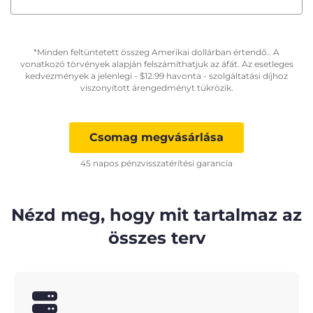
*Minden feltüntetett összeg Amerikai dollárban értendő.. A
vonatkozó törvények alapján felszámíthatjuk az áfát. Az esetleges
kedvezmények a jelenlegi -
$
12.99
havonta - szolgáltatási díjhoz
viszonyított árengedményt tükrözik.
Csomag megvásárlása
45 napos pénzvisszatérítési garancia
Nézd meg, hogy mit tartalmaz az
összes terv