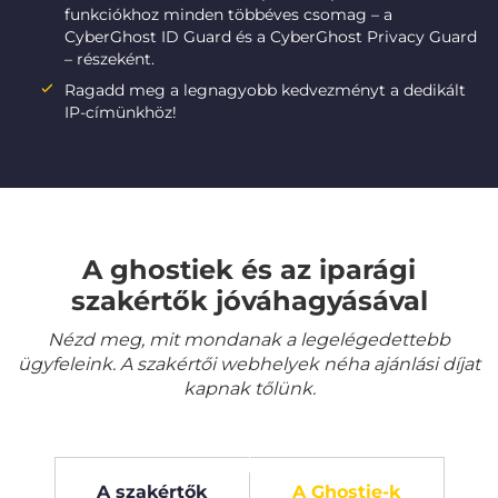
funkciókhoz minden többéves csomag – a
CyberGhost ID Guard és a CyberGhost Privacy Guard
– részeként.
Ragadd meg a legnagyobb kedvezményt a dedikált
IP-címünkhöz!
A ghostiek és az iparági
szakértők jóváhagyásával
Nézd meg, mit mondanak a legelégedettebb
ügyfeleink. A szakértői webhelyek néha ajánlási díjat
kapnak tőlünk.
A szakértők
A Ghostie-k