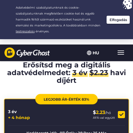
Your choice:
The Best Deal
for 3.3333333333333-years at $
2.23
/month
HU
Toggl
navig
Erősítsd meg a digitális
adatvédelmedet:
3 év
$
2.23
havi
díjért
LEGJOBB ÁR-ÉRTÉK 83%
3 év
$
2.23
/hó
+ 4 hónap
ÁFÁ-val együtt