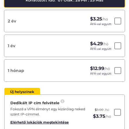
Korlátozott idő:
07
Órák
:
28
Per
:
25
Más
$
3.25
/hó
2 év
ÁFÁ-val együtt
$
4.29
/hó
1 év
ÁFÁ-val együtt
$
12.99
/hó
1 hónap
ÁFÁ-val együtt
Új helyszínek
Dedikált IP cím felvétele
Fokozd a VPN élményt egy kizárólag neked
$
5.00
/hó
szánt IP-címmel.
$
3.75
/hó
Elérhető lokációk megtekintése