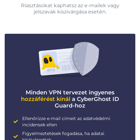
Riasztásokat kaphatsz az e-mailek vagy
jelszavak kiszivárgása esetén.
Minden VPN tervezet ingyenes
hozzáférést kínál
a CyberGhost ID
Guard-hoz
Ellenőrizze e-mail címeit az adatvédelmi
incidensek ellen
Figyelmeztetések fogadása, ha adatai
kiszivárogtak