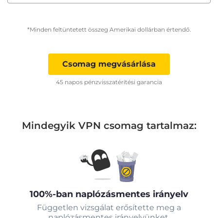
*Minden feltüntetett összeg Amerikai dollárban értendő.
Csomag megvásárlása
45 napos pénzvisszatérítési garancia
Mindegyik VPN csomag tartalmaz:
100%-ban naplózásmentes irányelv
Független vizsgálat erősítette meg a
naplózásmentes irányelvünket.