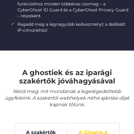
funkciókhoz minden többéves csomag – a
CyberGhost ID Guard és a CyberGhost Privacy Guard
– részeként.
Ragadd meg a legnagyobb kedvezményt a dedikált
IP-címünkhöz!
A ghostiek és az iparági
szakértők jóváhagyásával
Nézd meg, mit mondanak a legelégedettebb
ügyfeleink. A szakértői webhelyek néha ajánlási díjat
kapnak tőlünk.
A szakértők
A Ghostie-k