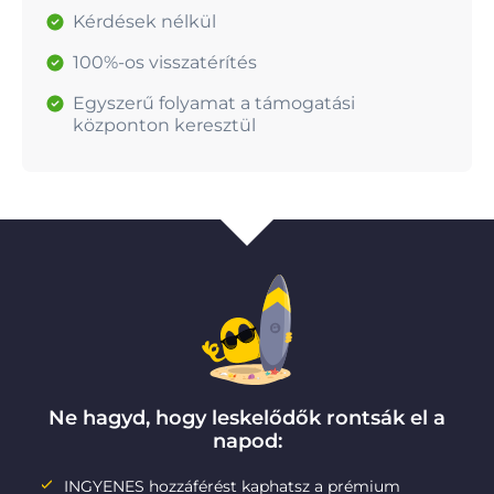
Kérdések nélkül
100%-os visszatérítés
Egyszerű folyamat a támogatási
központon keresztül
Ne hagyd, hogy leskelődők rontsák el a
napod:
INGYENES hozzáférést kaphatsz a prémium