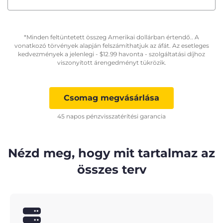
*Minden feltüntetett összeg Amerikai dollárban értendő.. A
vonatkozó törvények alapján felszámíthatjuk az áfát. Az esetleges
kedvezmények a jelenlegi -
$
12.99
havonta - szolgáltatási díjhoz
viszonyított árengedményt tükrözik.
Csomag megvásárlása
45 napos pénzvisszatérítési garancia
Nézd meg, hogy mit tartalmaz az
összes terv