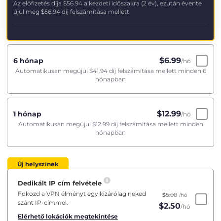
Az előfizetés díja
$56.94
a kezdeti időszakra (2 év), ezután évente
újul meg
$56.94
díj felszámítása mellett
$
6.99
6 hónap
/hó
Automatikusan megújul
$41.94
díj felszámítása mellett minden 6
hónapban
$
12.99
1 hónap
/hó
Automatikusan megújul
$12.99
díj felszámítása mellett minden
hónapban
Új helyszínek
Dedikált IP cím felvétele
Fokozd a VPN élményt egy kizárólag neked
$
5.00
/hó
szánt IP-címmel.
$
2.50
/hó
Elérhető lokációk megtekintése