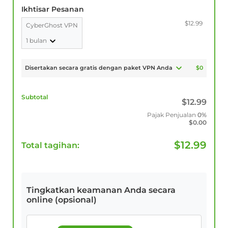
Ikhtisar Pesanan
$12.99
CyberGhost VPN
1 bulan
Disertakan secara gratis dengan paket VPN Anda
$0
Subtotal
$
12.99
Pajak Penjualan
0%
$
0.00
$
12.99
Total tagihan:
Tingkatkan keamanan Anda secara
online (opsional)