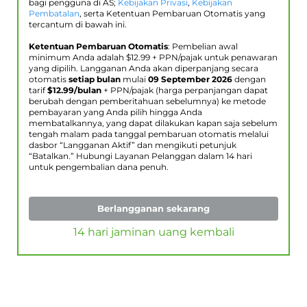
bagi pengguna di AS;
Kebijakan Privasi
,
Kebijakan
Pembatalan
, serta Ketentuan Pembaruan Otomatis yang
tercantum di bawah ini.
Ketentuan Pembaruan Otomatis
: Pembelian awal
minimum Anda adalah $
12.99
+ PPN/pajak untuk penawaran
yang dipilih. Langganan Anda akan diperpanjang secara
otomatis
setiap bulan
mulai
09 September 2026
dengan
tarif
$
12.99
/bulan
+ PPN/pajak (harga perpanjangan dapat
berubah dengan pemberitahuan sebelumnya) ke metode
pembayaran yang Anda pilih hingga Anda
membatalkannya, yang dapat dilakukan kapan saja sebelum
tengah malam pada tanggal pembaruan otomatis melalui
dasbor “Langganan Aktif” dan mengikuti petunjuk
“Batalkan.” Hubungi Layanan Pelanggan dalam 14 hari
untuk pengembalian dana penuh.
Berlangganan sekarang
14 hari jaminan uang kembali