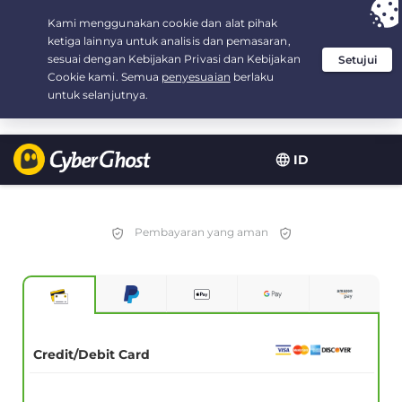
Your choice:
The Best Deal
for 2.1666666666667-years at $
2.19
/month
ID
Pembayaran yang aman
Credit/Debit Card