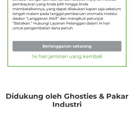
pembayaran yang Anda pilih hingga Anda
membatalkannya, yang dapat dilakukan kapan saja sebelum
tengah malam pada tanggal pembaruan otomatis melalui
dasbor “Langganan Aktif” dan mengikuti petunjuk
“Batalkan.” Hubungi Layanan Pelanggan dalam 14 hari
untuk pengembalian dana penuh.
Berlangganan sekarang
14 hari jaminan uang kembali
Didukung oleh Ghosties & Pakar
Industri
Simak pendapat beberapa pelanggan kami yang
paling puas. Situs-situs ahli terkadang memperoleh
biaya rujukan dari kami.