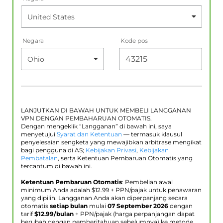
Negara
Kode pos
LANJUTKAN DI BAWAH UNTUK MEMBELI LANGGANAN
VPN DENGAN PEMBAHARUAN OTOMATIS.
Dengan mengeklik “Langganan” di bawah ini, saya
menyetujui
Syarat dan Ketentuan
— termasuk klausul
penyelesaian sengketa yang mewajibkan arbitrase mengikat
bagi pengguna di AS;
Kebijakan Privasi
,
Kebijakan
Pembatalan
, serta Ketentuan Pembaruan Otomatis yang
tercantum di bawah ini.
Ketentuan Pembaruan Otomatis
: Pembelian awal
minimum Anda adalah $
12.99
+ PPN/pajak untuk penawaran
yang dipilih. Langganan Anda akan diperpanjang secara
otomatis
setiap bulan
mulai
07 September 2026
dengan
tarif
$
12.99
/bulan
+ PPN/pajak (harga perpanjangan dapat
berubah dengan pemberitahuan sebelumnya) ke metode