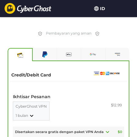
ID
Your choice:
The Best Deal
for 2.1666666666667-years at $
2.19
/month
Pembayaran yang aman
Credit/Debit Card
Ikhtisar Pesanan
$12.99
CyberGhost VPN
1 bulan
Disertakan secara gratis dengan paket VPN Anda
$0