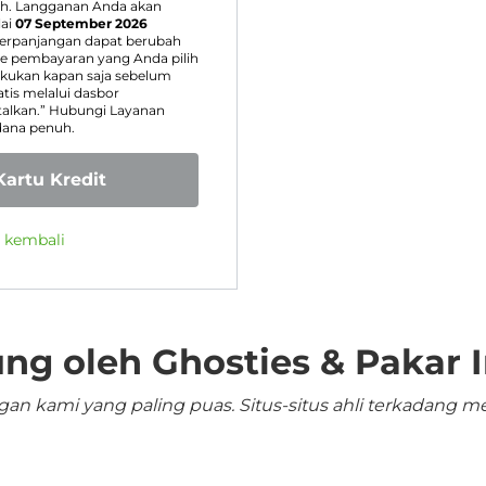
ih. Langganan Anda akan
ai
07 September 2026
perpanjangan dapat berubah
 pembayaran yang Anda pilih
kukan kapan saja sebelum
is melalui dasbor
talkan.” Hubungi Layanan
dana penuh.
artu Kredit
g kembali
ng oleh Ghosties & Pakar I
n kami yang paling puas. Situs-situs ahli terkadang me