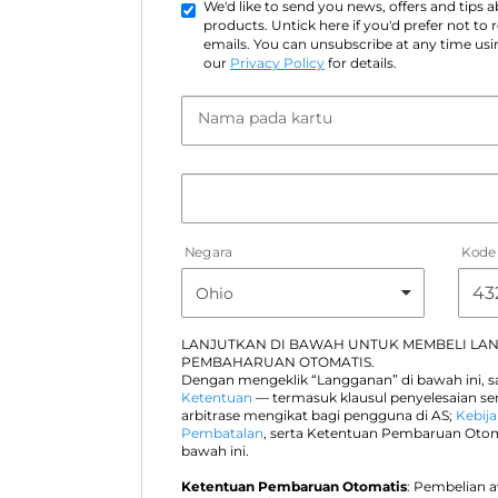
We'd like to send you news, offers and tips
products. Untick here if you'd prefer not to
emails. You can unsubscribe at any time usin
our
Privacy Policy
for details.
Nama pada kartu
Negara
Kode
LANJUTKAN DI BAWAH UNTUK MEMBELI LA
PEMBAHARUAN OTOMATIS.
Dengan mengeklik “Langganan” di bawah ini, 
Ketentuan
— termasuk klausul penyelesaian s
arbitrase mengikat bagi pengguna di AS;
Kebija
Pembatalan
, serta Ketentuan Pembaruan Otom
bawah ini.
Ketentuan Pembaruan Otomatis
: Pembelian 