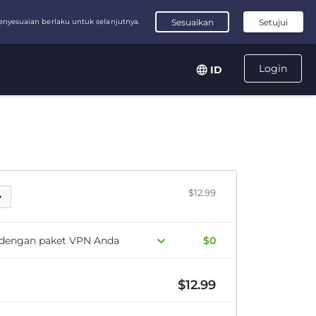
Login
ID
$12.99
s dengan paket VPN Anda
$0
$
12.99