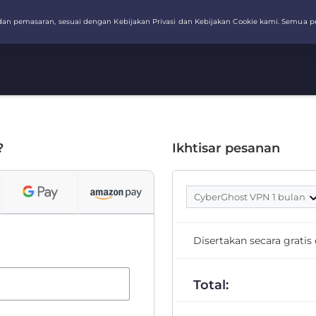
?
Ikhtisar pesanan
CyberGhost VPN 1 bulan
Disertakan secara grati
Total: