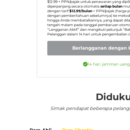
$
12.99
+ PPN/pajak untuk penawaran yang dipil
diperpanjang secara otomatis
setiap bulan
mul
dengan tarif
$
12.99
/bulan
+ PPN/pajak (harga 
dengan pemberitahuan sebelumnya) ke metode
hingga Anda membatalkannya, yang dapat dila
tengah malam pada tanggal pembaruan otomat
“Langganan Aktif” dan mengikuti petunjuk “Ba
Pelanggan dalam 14 hari untuk pengembalian 
Berlangganan dengan K
14 hari jaminan uan
Diduku
Simak pendapat beberapa pelangga