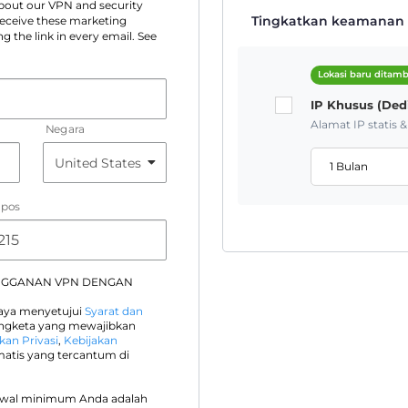
 about our VPN and security
Tingkatkan keamanan A
 receive these marketing
g the link in every email. See
Lokasi baru ditam
IP Khusus (Ded
Alamat IP statis 
Negara
1 Bulan
 pos
NGGANAN VPN DENGAN
saya menyetujui
Syarat dan
engketa yang mewajibkan
kan Privasi
,
Kebijakan
atis yang tercantum di
awal minimum Anda adalah