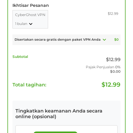
Ikhtisar Pesanan
$12.99
CyberGhost VPN
1 bulan
Disertakan secara gratis dengan paket VPN Anda
$0
Subtotal
$
12.99
Pajak Penjualan
0%
$
0.00
$
12.99
Total tagihan:
Tingkatkan keamanan Anda secara
online (opsional)