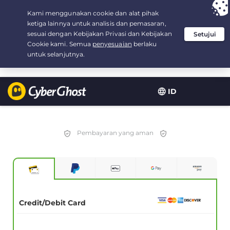
Your choice:
The Best Deal
for 2.1666666666667-years at $
2.19
/month
ID
Pembayaran yang aman
Credit/Debit Card