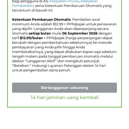
bagi pengguna di AS;
Kebijakan Privasi
,
Kebijakan
Pembatalan
, serta Ketentuan Pembaruan Otomatis yang
tercantum di bawah ini.
Ketentuan Pembaruan Otomatis
: Pembelian awal
minimum Anda adalah $
12.99
+ PPN/pajak untuk penawaran
yang dipilih. Langganan Anda akan diperpanjang secara
otomatis
setiap bulan
mulai
06 September 2026
dengan
tarif
$
12.99
/bulan
+ PPN/pajak (harga perpanjangan dapat
berubah dengan pemberitahuan sebelumnya) ke metode
pembayaran yang Anda pilih hingga Anda
membatalkannya, yang dapat dilakukan kapan saja sebelum
tengah malam pada tanggal pembaruan otomatis melalui
dasbor “Langganan Aktif” dan mengikuti petunjuk
“Batalkan.” Hubungi Layanan Pelanggan dalam 14 hari
untuk pengembalian dana penuh.
Berlangganan sekarang
14 hari jaminan uang kembali