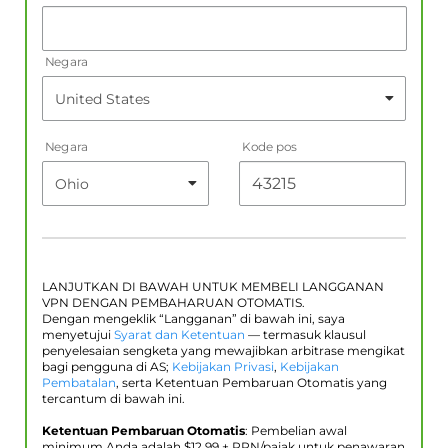
Negara
Negara
Kode pos
LANJUTKAN DI BAWAH UNTUK MEMBELI LANGGANAN
VPN DENGAN PEMBAHARUAN OTOMATIS.
Dengan mengeklik “Langganan” di bawah ini, saya
menyetujui
Syarat dan Ketentuan
— termasuk klausul
penyelesaian sengketa yang mewajibkan arbitrase mengikat
bagi pengguna di AS;
Kebijakan Privasi
,
Kebijakan
Pembatalan
, serta Ketentuan Pembaruan Otomatis yang
tercantum di bawah ini.
Ketentuan Pembaruan Otomatis
: Pembelian awal
minimum Anda adalah $
12.99
+ PPN/pajak untuk penawaran