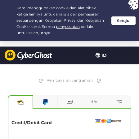
Your choice:
The Best Deal
for 3.3333333333333-years at $
2.23
/month
ID
Pembayaran yang aman
Credit/Debit Card