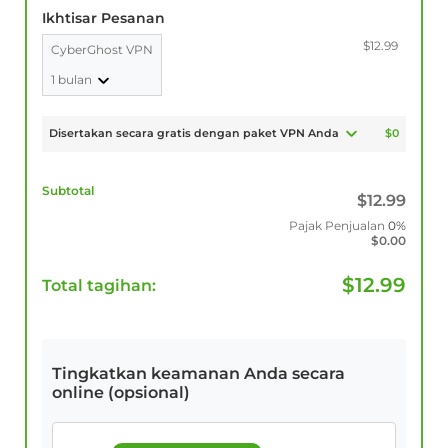
Ikhtisar Pesanan
$12.99
CyberGhost VPN
1 bulan
Disertakan secara gratis dengan paket VPN Anda
$0
Subtotal
$
12.99
Pajak Penjualan
0%
$
0.00
$
12.99
Total tagihan:
Tingkatkan keamanan Anda secara
online (opsional)