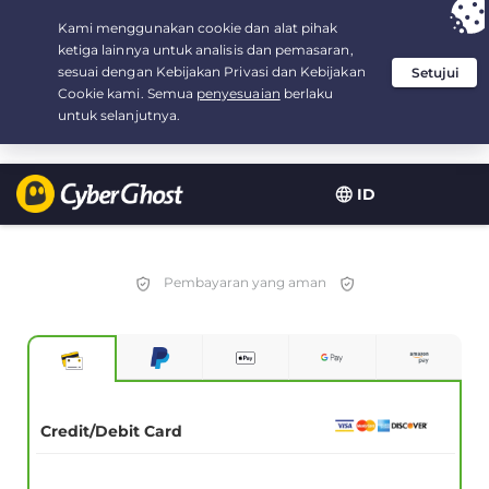
Your choice:
The Best Deal
for 2.1666666666667-years at $
2.19
/month
ID
Pembayaran yang aman
Credit/Debit Card