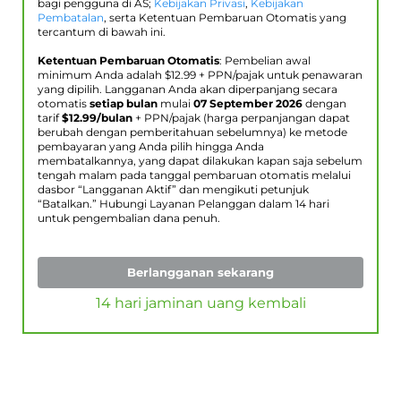
bagi pengguna di AS;
Kebijakan Privasi
,
Kebijakan
Pembatalan
, serta Ketentuan Pembaruan Otomatis yang
tercantum di bawah ini.
Ketentuan Pembaruan Otomatis
: Pembelian awal
minimum Anda adalah $
12.99
+ PPN/pajak untuk penawaran
yang dipilih. Langganan Anda akan diperpanjang secara
otomatis
setiap bulan
mulai
07 September 2026
dengan
tarif
$
12.99
/bulan
+ PPN/pajak (harga perpanjangan dapat
berubah dengan pemberitahuan sebelumnya) ke metode
pembayaran yang Anda pilih hingga Anda
membatalkannya, yang dapat dilakukan kapan saja sebelum
tengah malam pada tanggal pembaruan otomatis melalui
dasbor “Langganan Aktif” dan mengikuti petunjuk
“Batalkan.” Hubungi Layanan Pelanggan dalam 14 hari
untuk pengembalian dana penuh.
Berlangganan sekarang
14 hari jaminan uang kembali