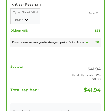
Ikhtisar Pesanan
CyberGhost VPN
$77.94
6 bulan
Diskon 46%
- $36
Disertakan secara gratis dengan paket VPN Anda
$0
Subtotal
$
41.94
Pajak Penjualan
0%
$
0.00
$
41.94
Total tagihan: