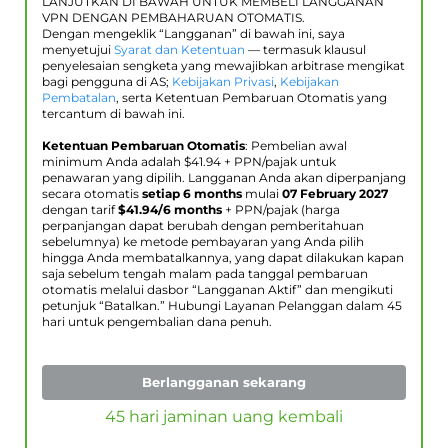
LANJUTKAN DI BAWAH UNTUK MEMBELI LANGGANAN
VPN DENGAN PEMBAHARUAN OTOMATIS.
Dengan mengeklik “Langganan” di bawah ini, saya
menyetujui
Syarat dan Ketentuan
— termasuk klausul
penyelesaian sengketa yang mewajibkan arbitrase mengikat
bagi pengguna di AS;
Kebijakan Privasi
,
Kebijakan
Pembatalan
, serta Ketentuan Pembaruan Otomatis yang
tercantum di bawah ini.
Ketentuan Pembaruan Otomatis
: Pembelian awal
minimum Anda adalah $
41.94
+ PPN/pajak untuk
penawaran yang dipilih. Langganan Anda akan diperpanjang
secara otomatis
setiap 6 months
mulai
07 February 2027
dengan tarif
$
41.94
/6 months
+ PPN/pajak (harga
perpanjangan dapat berubah dengan pemberitahuan
sebelumnya) ke metode pembayaran yang Anda pilih
hingga Anda membatalkannya, yang dapat dilakukan kapan
saja sebelum tengah malam pada tanggal pembaruan
otomatis melalui dasbor “Langganan Aktif” dan mengikuti
petunjuk “Batalkan.” Hubungi Layanan Pelanggan dalam 45
hari untuk pengembalian dana penuh.
Berlangganan sekarang
45 hari jaminan uang kembali