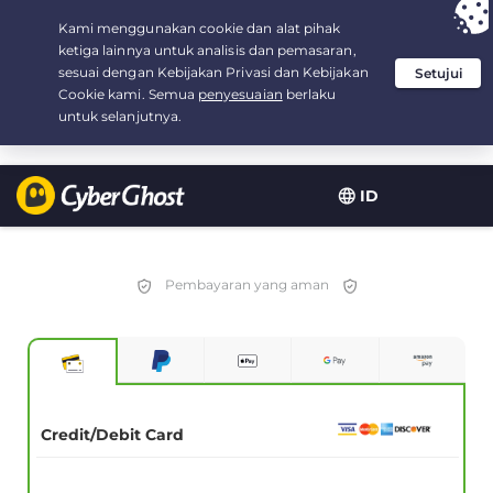
Your choice:
The Best Deal
for 2.1666666666667-years at $
2.19
/month
ID
Pembayaran yang aman
Credit/Debit Card