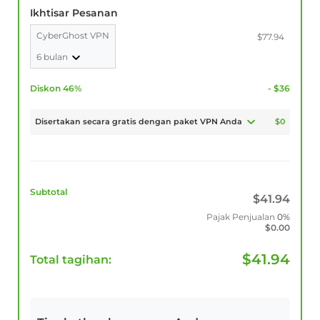
Ikhtisar Pesanan
CyberGhost VPN
$77.94
6 bulan
Diskon 46%
- $36
Disertakan secara gratis dengan paket VPN Anda
$0
Subtotal
$
41.94
Pajak Penjualan
0%
$
0.00
$
41.94
Total tagihan: