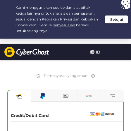
Your choice:
The Best Deal
for 2.1666666666667-years at $
2.19
/month
ID
Pembayaran yang aman
Credit/Debit Card