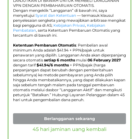
LANJUTKAN DI BAWAH UNTUK MEMBELI LANGGANAN
VPN DENGAN PEMBAHARUAN OTOMATIS.
Dengan mengeklik “Langganan” di bawah ini, saya
menyetujui
Syarat dan Ketentuan
— termasuk klausul
penyelesaian sengketa yang mewajibkan arbitrase mengikat
bagi pengguna di AS;
Kebijakan Privasi
,
Kebijakan
Pembatalan
, serta Ketentuan Pembaruan Otomatis yang
tercantum di bawah ini.
Ketentuan Pembaruan Otomatis
: Pembelian awal
minimum Anda adalah $
41.94
+ PPN/pajak untuk
penawaran yang dipilih. Langganan Anda akan diperpanjang
secara otomatis
setiap 6 months
mulai
06 February 2027
dengan tarif
$
41.94
/6 months
+ PPN/pajak (harga
perpanjangan dapat berubah dengan pemberitahuan
sebelumnya) ke metode pembayaran yang Anda pilih
hingga Anda membatalkannya, yang dapat dilakukan kapan
saja sebelum tengah malam pada tanggal pembaruan
otomatis melalui dasbor “Langganan Aktif” dan mengikuti
petunjuk “Batalkan.” Hubungi Layanan Pelanggan dalam 45
hari untuk pengembalian dana penuh.
Berlangganan sekarang
45 hari jaminan uang kembali