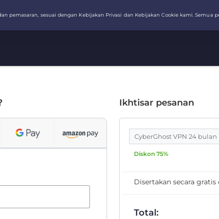
?
Ikhtisar pesanan
CyberGhost VPN 24 bulan
Diskon 75%
Disertakan secara grati
Total: