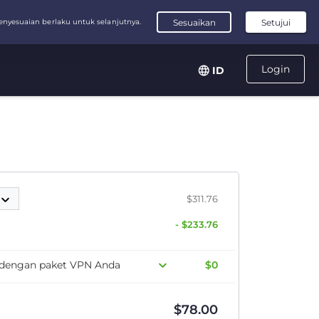
Login
ID
$311.76
- $233.76
s dengan paket VPN Anda
$0
$
78.00