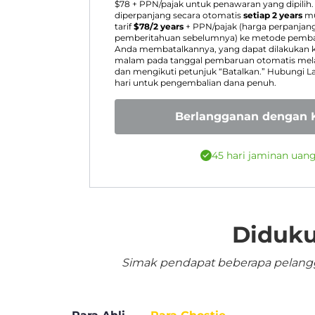
$
78
+ PPN/pajak untuk penawaran yang dipilih
diperpanjang secara otomatis
setiap 2 years
mu
tarif
$
78
/2 years
+ PPN/pajak (harga perpanjan
pemberitahuan sebelumnya) ke metode pembay
Anda membatalkannya, yang dapat dilakukan k
malam pada tanggal pembaruan otomatis melal
dan mengikuti petunjuk “Batalkan.” Hubungi 
hari untuk pengembalian dana penuh.
Berlangganan dengan K
45 hari jaminan uan
Diduku
Simak pendapat beberapa pelangga