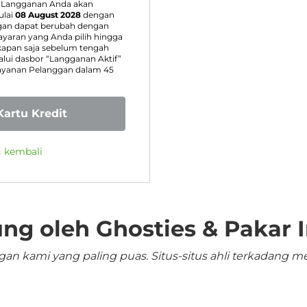
. Langganan Anda akan
lai
08 August 2028
dengan
gan dapat berubah dengan
aran yang Anda pilih hingga
apan saja sebelum tengah
ui dasbor “Langganan Aktif”
Layanan Pelanggan dalam 45
artu Kredit
g kembali
ng oleh Ghosties & Pakar I
n kami yang paling puas. Situs-situs ahli terkadang me