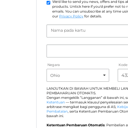
We'd like to send you news, offers and tips
products. Untick here if you'd prefer not to
emails. You can unsubscribe at any time usin
our
Privacy Policy
for details.
Nama pada kartu
Negara
Kode
LANJUTKAN DI BAWAH UNTUK MEMBELI LA
PEMBAHARUAN OTOMATIS.
Dengan mengeklik “Langganan” di bawah ini, 
Ketentuan
— termasuk klausul penyelesaian s
arbitrase mengikat bagi pengguna di AS;
Kebija
Pembatalan
, serta Ketentuan Pembaruan Otom
bawah ini.
Ketentuan Pembaruan Otomatis
: Pembelian 