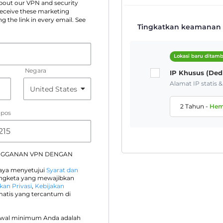
 about our VPN and security
 receive these marketing
g the link in every email. See
Tingkatkan keamanan A
Lokasi baru ditam
Negara
IP Khusus (Ded
Alamat IP statis 
2 Tahun
-
He
 pos
NGGANAN VPN DENGAN
saya menyetujui
Syarat dan
engketa yang mewajibkan
kan Privasi
,
Kebijakan
atis yang tercantum di
awal minimum Anda adalah