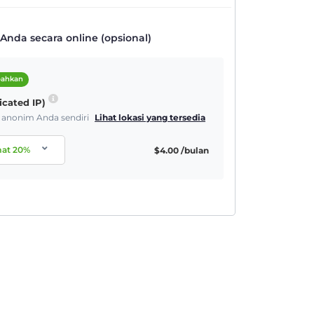
nda secara online (opsional)
bahkan
icated IP)
& anonim Anda sendiri
Lihat lokasi yang tersedia
mat
20
%
$
4.00
/bulan