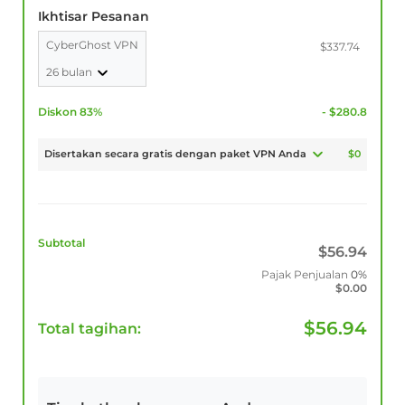
Ikhtisar Pesanan
CyberGhost VPN
$337.74
26 bulan
Diskon 83%
- $280.8
Disertakan secara gratis dengan paket VPN Anda
$0
Subtotal
$
56.94
Pajak Penjualan
0%
$
0.00
$
56.94
Total tagihan: