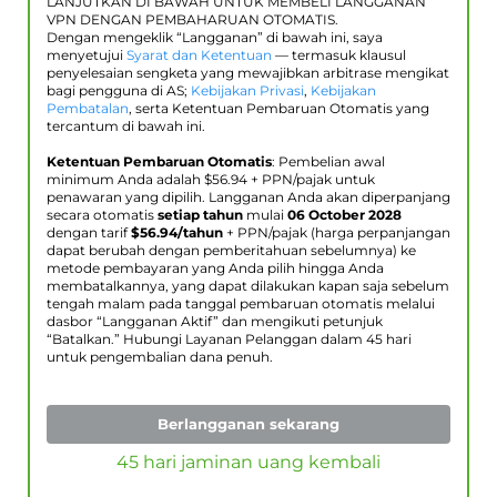
LANJUTKAN DI BAWAH UNTUK MEMBELI LANGGANAN
VPN DENGAN PEMBAHARUAN OTOMATIS.
Dengan mengeklik “Langganan” di bawah ini, saya
menyetujui
Syarat dan Ketentuan
— termasuk klausul
penyelesaian sengketa yang mewajibkan arbitrase mengikat
bagi pengguna di AS;
Kebijakan Privasi
,
Kebijakan
Pembatalan
, serta Ketentuan Pembaruan Otomatis yang
tercantum di bawah ini.
Ketentuan Pembaruan Otomatis
: Pembelian awal
minimum Anda adalah $
56.94
+ PPN/pajak untuk
penawaran yang dipilih. Langganan Anda akan diperpanjang
secara otomatis
setiap tahun
mulai
06 October 2028
dengan tarif
$
56.94
/tahun
+ PPN/pajak (harga perpanjangan
dapat berubah dengan pemberitahuan sebelumnya) ke
metode pembayaran yang Anda pilih hingga Anda
membatalkannya, yang dapat dilakukan kapan saja sebelum
tengah malam pada tanggal pembaruan otomatis melalui
dasbor “Langganan Aktif” dan mengikuti petunjuk
“Batalkan.” Hubungi Layanan Pelanggan dalam 45 hari
untuk pengembalian dana penuh.
Berlangganan sekarang
45 hari jaminan uang kembali