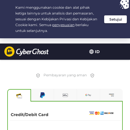
Your choice:
The Best Deal
for 2.1666666666667-years at $
2.19
/month
ID
Pembayaran yang aman
Credit/Debit Card