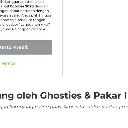
lih. Langganan Anda akan
ai
08 October 2028
dengan
angan dapat berubah dengan
aran yang Anda pilih hingga
apan saja sebelum tengah
ui dasbor “Langganan Aktif”
Layanan Pelanggan dalam 45
artu Kredit
g kembali
ng oleh Ghosties & Pakar I
n kami yang paling puas. Situs-situs ahli terkadang me