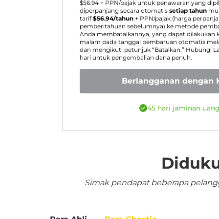
$
56.94
+ PPN/pajak untuk penawaran yang dipi
diperpanjang secara otomatis
setiap tahun
mul
tarif
$
56.94
/tahun
+ PPN/pajak (harga perpanj
pemberitahuan sebelumnya) ke metode pembay
Anda membatalkannya, yang dapat dilakukan k
malam pada tanggal pembaruan otomatis melal
dan mengikuti petunjuk “Batalkan.” Hubungi 
hari untuk pengembalian dana penuh.
Berlangganan dengan K
45 hari jaminan uan
Diduku
Simak pendapat beberapa pelangga