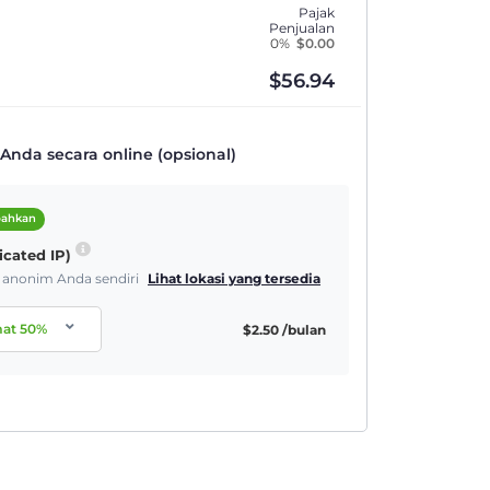
Pajak
Penjualan
0%
$
0.00
$
56.94
nda secara online (opsional)
bahkan
icated IP)
& anonim Anda sendiri
Lihat lokasi yang tersedia
mat
50
%
$
2.50
/bulan