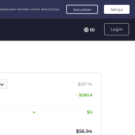
Login
ID
$337.74
- $280.8
$0
$
56.94