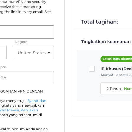
 about our VPN and security
 receive these marketing
g the link in every email. See
Total tagihan:
Tingkatkan keamanan A
Negara
Lokasi baru ditam
 pos
IP Khusus (Ded
Alamat IP statis 
2 Tahun
-
He
NGGANAN VPN DENGAN
saya menyetujui
Syarat dan
engketa yang mewajibkan
kan Privasi
,
Kebijakan
atis yang tercantum di
awal minimum Anda adalah