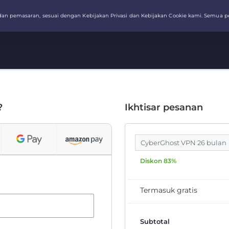
?
Ikhtisar pesanan
CyberGhost VPN 26 bulan
Diskon 83%
Termasuk gratis
Subtotal