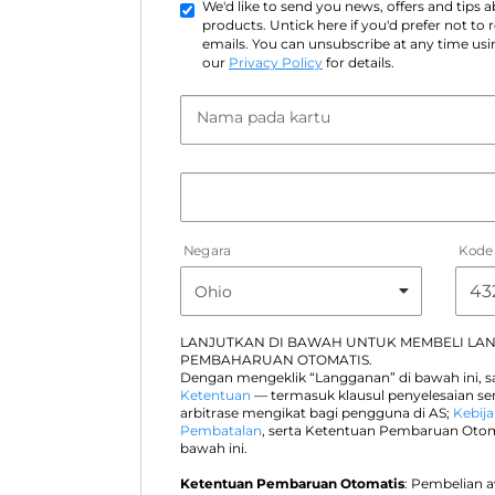
We'd like to send you news, offers and tips
products. Untick here if you'd prefer not to
emails. You can unsubscribe at any time usin
our
Privacy Policy
for details.
Nama pada kartu
Negara
Kode
LANJUTKAN DI BAWAH UNTUK MEMBELI LA
PEMBAHARUAN OTOMATIS.
Dengan mengeklik “Langganan” di bawah ini, 
Ketentuan
— termasuk klausul penyelesaian s
arbitrase mengikat bagi pengguna di AS;
Kebija
Pembatalan
, serta Ketentuan Pembaruan Otom
bawah ini.
Ketentuan Pembaruan Otomatis
: Pembelian 