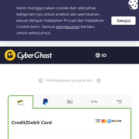
Your choice:
The Best Deal
for 3.3333333333333-years at $
2.23
/month
ID
Pembayaran yang aman
Credit/Debit Card