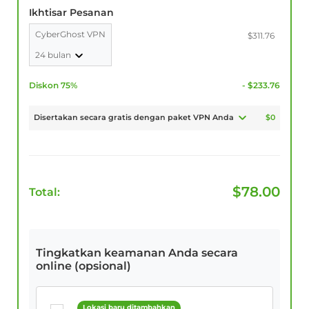
Ikhtisar Pesanan
CyberGhost VPN
$311.76
24 bulan
Diskon 75%
- $233.76
Disertakan secara gratis dengan paket VPN Anda
$0
$
78.00
Total:
Tingkatkan keamanan Anda secara
online (opsional)
Lokasi baru ditambahkan