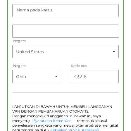
Nama pada kartu
Negara
Negara
Kode pos
LANJUTKAN DI BAWAH UNTUK MEMBELI LANGGANAN
VPN DENGAN PEMBAHARUAN OTOMATIS.
Dengan mengeklik “Langganan” di bawah ini, saya
menyetujui
Syarat dan Ketentuan
— termasuk klausul
penyelesaian sengketa yang mewajibkan arbitrase mengikat
bagi pengguna di AS;
Kebijakan Privasi
,
Kebijakan