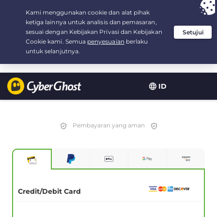
Your choice:
The Best Deal
for 3.3333333333333-years at $
2.23
/month
ID
Pembayaran yang aman
Credit/Debit Card