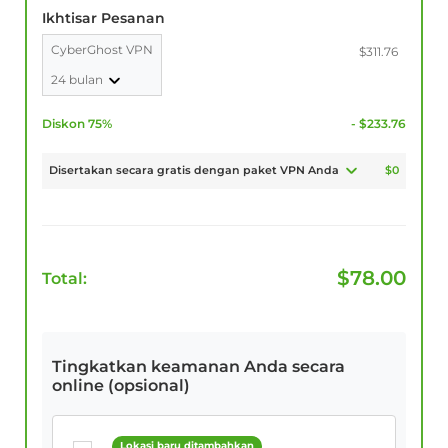
Ikhtisar Pesanan
CyberGhost VPN
$311.76
24 bulan
Diskon 75%
- $233.76
Disertakan secara gratis dengan paket VPN Anda
$0
$
78.00
Total:
Tingkatkan keamanan Anda secara
online (opsional)
Lokasi baru ditambahkan