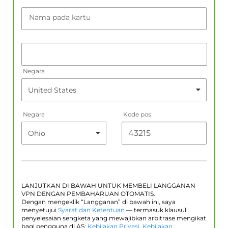
Nama pada kartu
Negara
Negara
Kode pos
LANJUTKAN DI BAWAH UNTUK MEMBELI LANGGANAN
VPN DENGAN PEMBAHARUAN OTOMATIS.
Dengan mengeklik “Langganan” di bawah ini, saya
menyetujui
Syarat dan Ketentuan
— termasuk klausul
penyelesaian sengketa yang mewajibkan arbitrase mengikat
bagi pengguna di AS;
Kebijakan Privasi
,
Kebijakan