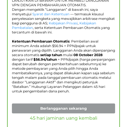
LANJUTKAN DI BAWAH UNTUK MEMBELI LANGGANAN
VPN DENGAN PEMBAHARUAN OTOMATIS.
Dengan mengeklik “Langganan” di bawah ini, saya
menyetujui
Syarat dan Ketentuan
— termasuk klausul
penyelesaian sengketa yang mewajibkan arbitrase mengikat
bagi pengguna di AS;
Kebijakan Privasi
,
Kebijakan
Pembatalan
, serta Ketentuan Pembaruan Otomatis yang
tercantum di bawah ini.
Ketentuan Pembaruan Otomatis
: Pembelian awal
minimum Anda adalah $
56.94
+ PPN/pajak untuk
penawaran yang dipilih. Langganan Anda akan diperpanjang
secara otomatis
setiap tahun
mulai
08 October 2028
dengan tarif
$
56.94
/tahun
+ PPN/pajak (harga perpanjangan
dapat berubah dengan pemberitahuan sebelumnya) ke
metode pembayaran yang Anda pilih hingga Anda
membatalkannya, yang dapat dilakukan kapan saja sebelum
tengah malam pada tanggal pembaruan otomatis melalui
dasbor “Langganan Aktif” dan mengikuti petunjuk
“Batalkan.” Hubungi Layanan Pelanggan dalam 45 hari
untuk pengembalian dana penuh.
Berlangganan sekarang
45 hari jaminan uang kembali