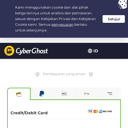
Your choice:
The Best Deal
for 2.1666666666667-years at $
2.19
/month
ID
Pembayaran yang aman
Credit/Debit Card