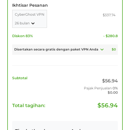
Ikhtisar Pesanan
CyberGhost VPN
$337.74
26 bulan
Diskon 83%
- $280.8
Disertakan secara gratis dengan paket VPN Anda
$0
Subtotal
$
56.94
Pajak Penjualan
0%
$
0.00
$
56.94
Total tagihan: