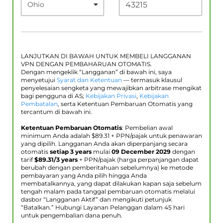
LANJUTKAN DI BAWAH UNTUK MEMBELI LANGGANAN
VPN DENGAN PEMBAHARUAN OTOMATIS.
Dengan mengeklik “Langganan” di bawah ini, saya
menyetujui
Syarat dan Ketentuan
— termasuk klausul
penyelesaian sengketa yang mewajibkan arbitrase mengikat
bagi pengguna di AS;
Kebijakan Privasi
,
Kebijakan
Pembatalan
, serta Ketentuan Pembaruan Otomatis yang
tercantum di bawah ini.
Ketentuan Pembaruan Otomatis
: Pembelian awal
minimum Anda adalah $
89.31
+ PPN/pajak untuk penawaran
yang dipilih. Langganan Anda akan diperpanjang secara
otomatis
setiap 3 years
mulai
09 December 2029
dengan
tarif
$
89.31
/3 years
+ PPN/pajak (harga perpanjangan dapat
berubah dengan pemberitahuan sebelumnya) ke metode
pembayaran yang Anda pilih hingga Anda
membatalkannya, yang dapat dilakukan kapan saja sebelum
tengah malam pada tanggal pembaruan otomatis melalui
dasbor “Langganan Aktif” dan mengikuti petunjuk
“Batalkan.” Hubungi Layanan Pelanggan dalam 45 hari
untuk pengembalian dana penuh.