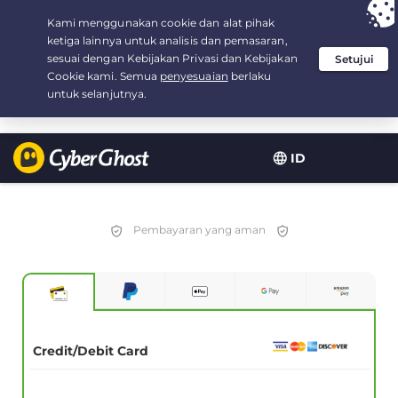
Your choice:
The Best Deal
for 3.3333333333333-years at $
2.23
/month
ID
Pembayaran yang aman
Credit/Debit Card