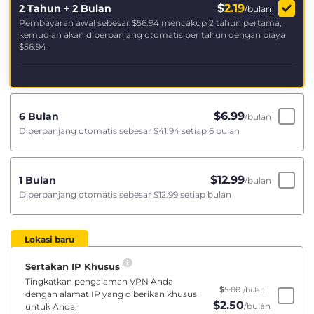
$
2.19
2 Tahun + 2 Bulan
/bulan
Pembayaran awal sebesar
$56.94
mencakup 2 tahun pertama,
kemudian akan diperpanjang otomatis per tahun dengan biaya
$56.94
$
6.99
6 Bulan
/bulan
Diperpanjang otomatis sebesar
$41.94
setiap 6 bulan
$
12.99
1 Bulan
/bulan
Diperpanjang otomatis sebesar
$12.99
setiap bulan
Lokasi baru
Sertakan IP Khusus
Tingkatkan pengalaman VPN Anda
$
5.00
/bulan
dengan alamat IP yang diberikan khusus
$
2.50
/bulan
untuk Anda.