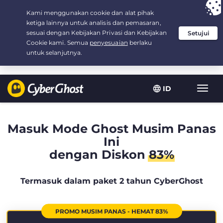
Your choice:
The Best Deal
for 2.1666666666667-years at $
2.19
/month
ID
Navig
toggl
Masuk Mode Ghost Musim Panas
Ini
dengan Diskon
83%
Termasuk dalam paket 2 tahun CyberGhost
PROMO MUSIM PANAS - HEMAT 83%