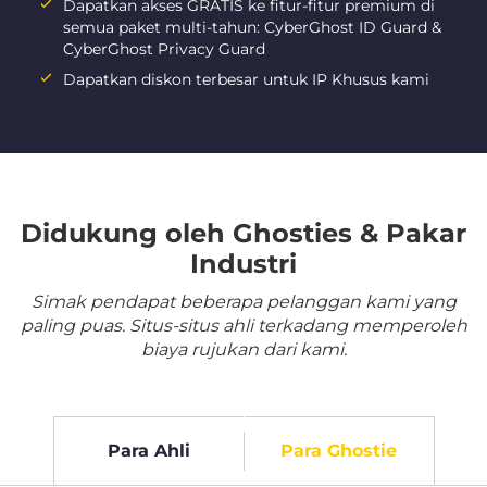
Dapatkan akses GRATIS ke fitur-fitur premium di
semua paket multi-tahun: CyberGhost ID Guard &
CyberGhost Privacy Guard
Dapatkan diskon terbesar untuk IP Khusus kami
Didukung oleh Ghosties & Pakar
Industri
Simak pendapat beberapa pelanggan kami yang
paling puas. Situs-situs ahli terkadang memperoleh
biaya rujukan dari kami.
Para Ahli
Para Ghostie