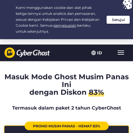
Your choice:
The Best Deal
for 2.1666666666667-years at $
2.19
/month
ID
Navig
toggl
Masuk Mode Ghost Musim Panas
Ini
dengan Diskon
83%
Termasuk dalam paket 2 tahun CyberGhost
PROMO MUSIM PANAS - HEMAT 83%