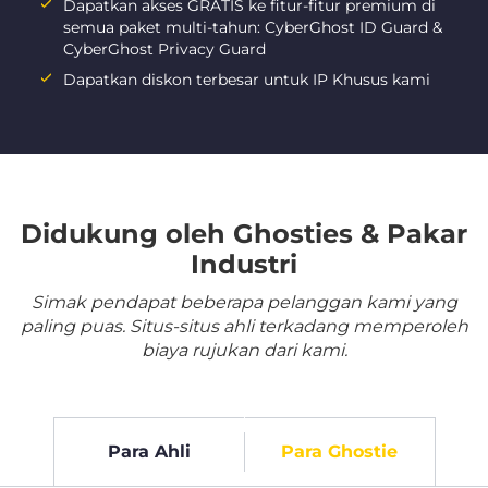
Dapatkan akses GRATIS ke fitur-fitur premium di
semua paket multi-tahun: CyberGhost ID Guard &
CyberGhost Privacy Guard
Dapatkan diskon terbesar untuk IP Khusus kami
Didukung oleh Ghosties & Pakar
Industri
Simak pendapat beberapa pelanggan kami yang
paling puas. Situs-situs ahli terkadang memperoleh
biaya rujukan dari kami.
Para Ahli
Para Ghostie