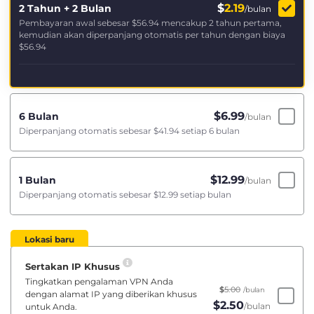
$
2.19
2 Tahun + 2 Bulan
/bulan
Pembayaran awal sebesar
$56.94
mencakup 2 tahun pertama,
kemudian akan diperpanjang otomatis per tahun dengan biaya
$56.94
$
6.99
6 Bulan
/bulan
Diperpanjang otomatis sebesar
$41.94
setiap 6 bulan
$
12.99
1 Bulan
/bulan
Diperpanjang otomatis sebesar
$12.99
setiap bulan
Lokasi baru
Sertakan IP Khusus
Tingkatkan pengalaman VPN Anda
$
5.00
/bulan
dengan alamat IP yang diberikan khusus
$
2.50
/bulan
untuk Anda.