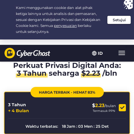
Your choice:
The Best Deal
for 3.3333333333333-years at $
2.23
/month
ID
Navig
toggl
Perkuat Privasi Digital Anda:
3 Tahun
seharga
$
2.23
/bln
HARGA TERBAIK - HEMAT 83%
3 Tahun
$
2.23
/bulan
+ 4 Bulan
Termasuk PPN
Waktu terbatas:
18
Jam
:
03
Men
:
25
Det