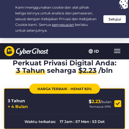
Your choice:
The Best Deal
for 3.3333333333333-years at $
2.23
/month
ID
Navig
toggl
Perkuat Privasi Digital Anda:
3 Tahun
seharga
$
2.23
/bln
HARGA TERBAIK - HEMAT 83%
3 Tahun
$
2.23
/bulan
+ 4 Bulan
Termasuk PPN
Waktu terbatas:
17
Jam
:
57
Men
:
53
Det