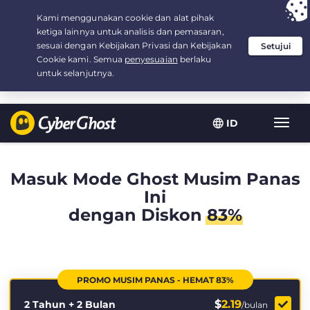
Your choice:
The Best Deal
for 2.1666666666667-years at $
2.19
/month
ID
Navig
toggl
Masuk Mode Ghost Musim Panas
Ini
dengan Diskon
83%
PROMO MUSIM PANAS - HEMAT 83%
$
2.19
2 Tahun + 2 Bulan
/bulan