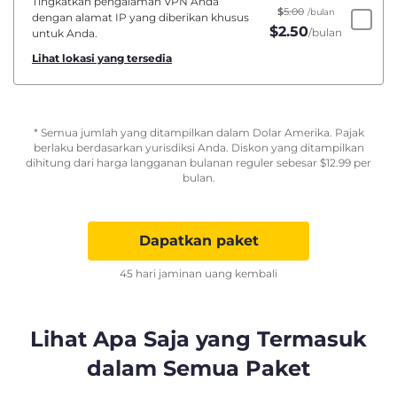
Tingkatkan pengalaman VPN Anda
$
5.00
/bulan
dengan alamat IP yang diberikan khusus
$
2.50
/bulan
untuk Anda.
Lihat lokasi yang tersedia
* Semua jumlah yang ditampilkan dalam Dolar Amerika. Pajak
berlaku berdasarkan yurisdiksi Anda. Diskon yang ditampilkan
dihitung dari harga langganan bulanan reguler sebesar
$
12.99
per
bulan.
Dapatkan paket
45 hari jaminan uang kembali
Lihat Apa Saja yang Termasuk
dalam Semua Paket