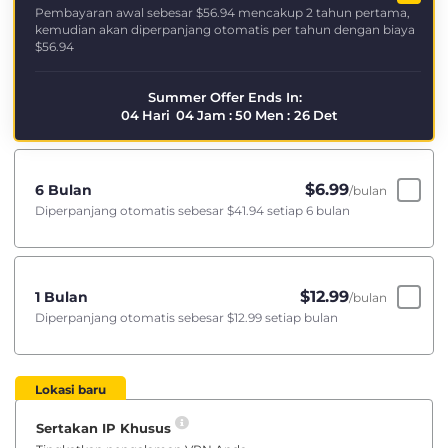
Pembayaran awal sebesar
$56.94
mencakup 2 tahun pertama,
kemudian akan diperpanjang otomatis per tahun dengan biaya
$56.94
Summer Offer Ends In:
04
Hari
04
Jam
:
50
Men
:
26
Det
$
6.99
6 Bulan
/bulan
Diperpanjang otomatis sebesar
$41.94
setiap 6 bulan
$
12.99
1 Bulan
/bulan
Diperpanjang otomatis sebesar
$12.99
setiap bulan
Lokasi baru
Sertakan IP Khusus