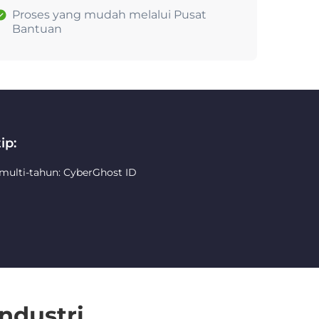
Proses yang mudah melalui Pusat
Bantuan
ip:
 multi-tahun: CyberGhost ID
ndustri