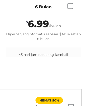
6 Bulan
6.99
$
/bulan
Diperpanjang otomatis sebesar
$41.94
setiap
6 bulan
45 hari jaminan uang kembali
HEMAT 50%