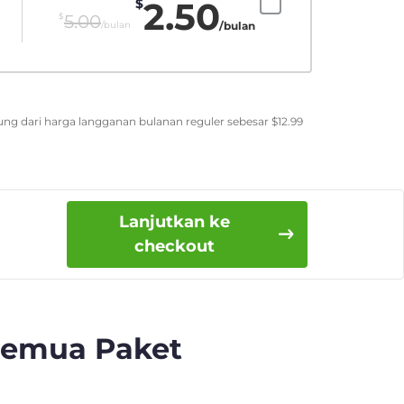
2.50
$
$
5.00
/bulan
/bulan
ung dari harga langganan bulanan reguler sebesar
$
12.99
Lanjutkan ke
checkout
Semua Paket