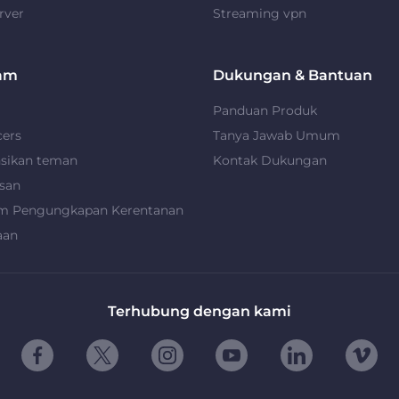
rver
Streaming vpn
am
Dukungan & Bantuan
Panduan Produk
cers
Tanya Jawab Umum
nsikan teman
Kontak Dukungan
san
m Pengungkapan Kerentanan
aan
Terhubung dengan kami