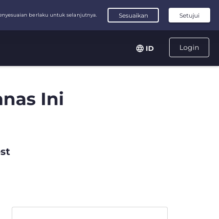
Login
ID
nas Ini
st