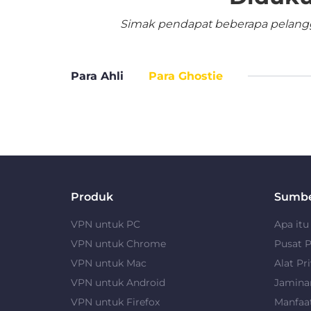
Simak pendapat beberapa pelangga
Para Ahli
Para Ghostie
Produk
Sumb
VPN untuk PC
Apa it
VPN untuk Chrome
Pusat P
VPN untuk Mac
Alat Pri
VPN untuk Android
Jamina
VPN untuk Firefox
Manfaa