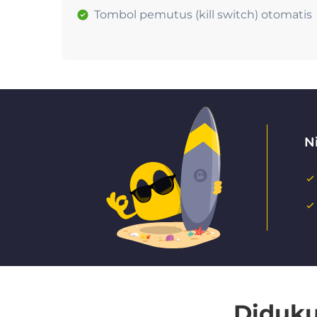
Tombol pemutus (kill switch) otomatis
N
Diduku