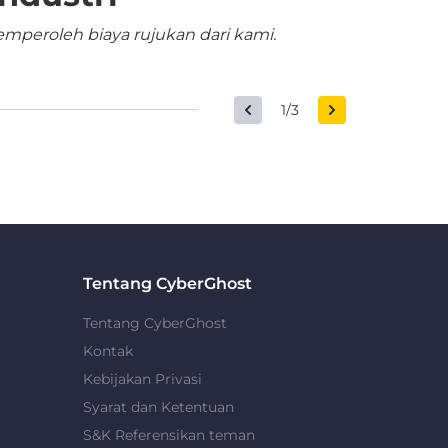
mperoleh biaya rujukan dari kami.
1/3
Tentang CyberGhost
Tentang CyberGhost
Kontak
Kebijakan Privasi
Syarat dan Ketentuan
S&K Referensikan teman