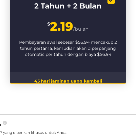
2 Tahun + 2 Bulan
2.19
$
/bulan
Pembayaran awal sebesar
$56.94
mencakup 2
tahun pertama, kemudian akan diperpanjang
otomatis per tahun dengan biaya
$56.94
45 hari jaminan uang kembali
a
 yang diberikan khusus untuk Anda.