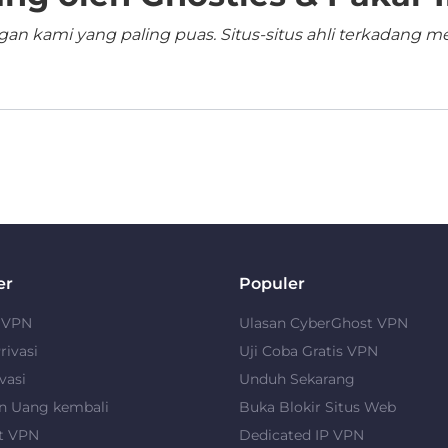
n kami yang paling puas. Situs-situs ahli terkadang me
er
Populer
u VPN
Ulasan CyberGhost VPN
rivasi
Uji Coba Gratis VPN
vasi
Unduh Sekarang
n Uang kembali
Buka Blokir Situs Web
t VPN
Dedicated IP VPN