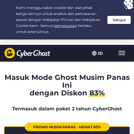
Your choice:
The Best Deal
for 2.1666666666667-years at $
2.19
/month
ID
Navig
toggl
Masuk Mode Ghost Musim Panas
Ini
dengan Diskon
83%
Termasuk dalam paket 2 tahun CyberGhost
PROMO MUSIM PANAS - HEMAT 83%