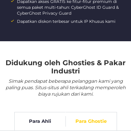
Dapatkan akses GRATIS ke fitur-fitur premium di
semua paket multi-tahun: CyberGhost ID Guard &
CyberGhost Privacy Guard
Dapatkan diskon terbesar untuk IP Khusus kami
Didukung oleh Ghosties & Pakar
Industri
Simak pendapat beberapa pelanggan kami yang
paling puas. Situs-situs ahli terkadang memperoleh
biaya rujukan dari kami.
Para Ahli
Para Ghostie