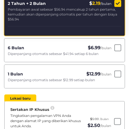
$
2.19
2 Tahun + 2 Bulan
/bulan
Pembayaran awal sebesar
$56.94
mencakup 2 tahun pertama,
kemudian akan diperpanjang otomatis per tahun dengan biaya
$56.94
$
6.99
6 Bulan
/bulan
Diperpanjang otomatis sebesar
$41.94
setiap 6 bulan
$
12.99
1 Bulan
/bulan
Diperpanjang otomatis sebesar
$12.99
setiap bulan
Lokasi baru
Sertakan IP Khusus
Tingkatkan pengalaman VPN Anda
$
5.00
/bulan
dengan alamat IP yang diberikan khusus
$
2.50
/bulan
untuk Anda.