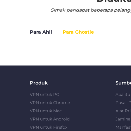
Simak pendapat beberapa pelangga
Para Ahli
Para Ghostie
Produk
Sumb
VPN untuk PC
Apa it
VPN untuk Chrome
Pusat P
VPN untuk Mac
Alat Pri
VPN untuk Android
Jamina
VPN untuk Firefox
Manfaa