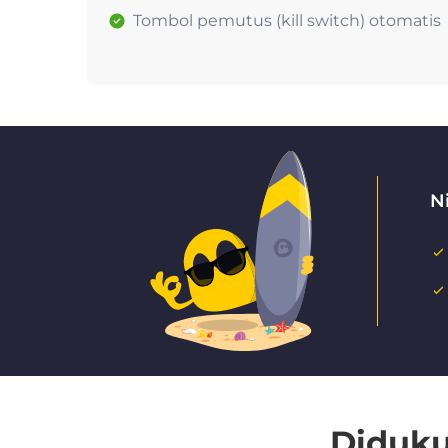
Tombol pemutus (kill switch) otomatis
N
Diduku