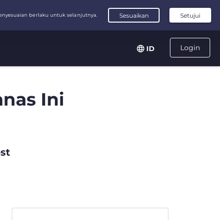
Login
ID
nas Ini
st