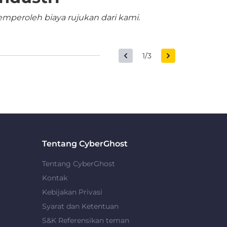
mperoleh biaya rujukan dari kami.
1/3
Tentang CyberGhost
Tentang CyberGhost
Kontak
Kebijakan Privasi
Syarat dan Ketentuan
S&K Referensikan teman