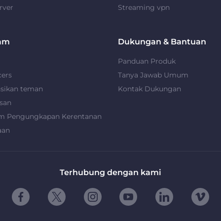
rver
Streaming vpn
am
Dukungan & Bantuan
Panduan Produk
cers
Tanya Jawab Umum
nsikan teman
Kontak Dukungan
san
m Pengungkapan Kerentanan
aan
Terhubung dengan kami