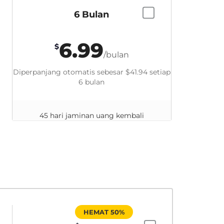
6 Bulan
6.99
$
/bulan
Diperpanjang otomatis sebesar
$41.94
setiap
6 bulan
45 hari jaminan uang kembali
HEMAT 50%