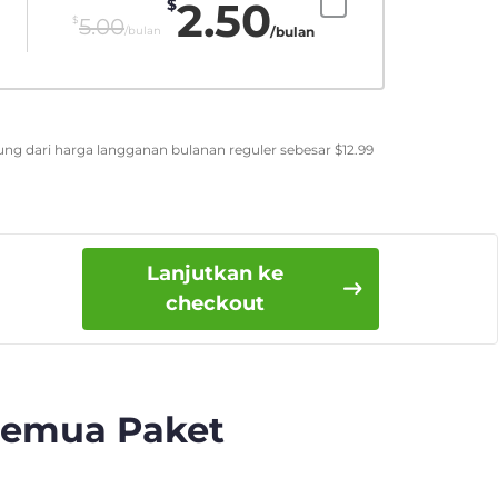
2.50
$
$
5.00
/bulan
/bulan
ung dari harga langganan bulanan reguler sebesar
$
12.99
Lanjutkan ke
checkout
Semua Paket