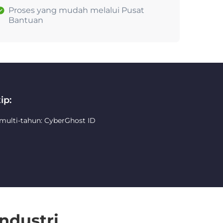
Proses yang mudah melalui Pusat
Bantuan
ip:
 multi-tahun: CyberGhost ID
ndustri