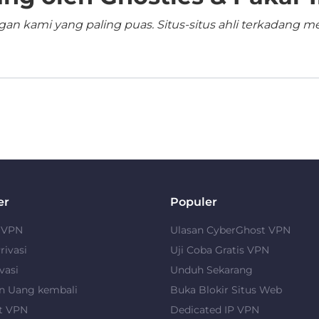
n kami yang paling puas. Situs-situs ahli terkadang me
er
Populer
u VPN
Ulasan CyberGhost VPN
rivasi
Uji Coba Gratis VPN
vasi
Unduh Sekarang
n Uang kembali
Buka Blokir Situs Web
t VPN
Dedicated IP VPN