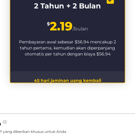
2 Tahun + 2 Bulan
2.19
$
/bulan
Pembayaran awal sebesar
$56.94
mencakup 2
tahun pertama, kemudian akan diperpanjang
otomatis per tahun dengan biaya
$56.94
45 hari jaminan uang kembali
a
 yang diberikan khusus untuk Anda.