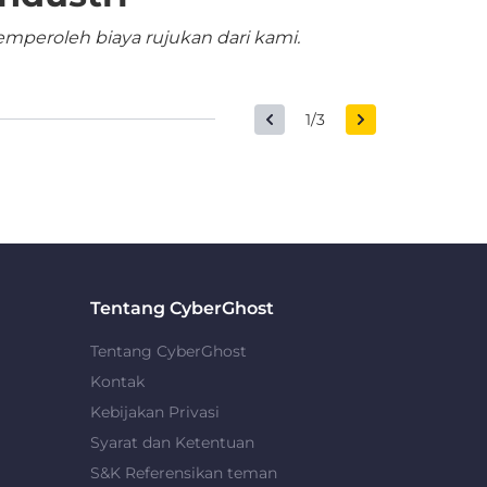
mperoleh biaya rujukan dari kami.
1/3
Tentang CyberGhost
Tentang CyberGhost
Kontak
Kebijakan Privasi
Syarat dan Ketentuan
S&K Referensikan teman