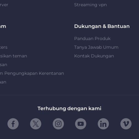
rver
Streaming vpn
am
Dukungan & Bantuan
Panduan Produk
cers
Tanya Jawab Umum
nsikan teman
Kontak Dukungan
san
m Pengungkapan Kerentanan
aan
Terhubung dengan kami