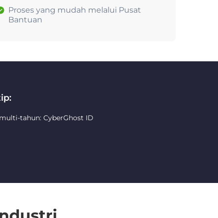
Proses yang mudah melalui Pusat
Bantuan
ip:
 multi-tahun: CyberGhost ID
ndustri