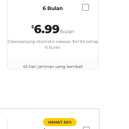
6 Bulan
6.99
$
/bulan
Diperpanjang otomatis sebesar
$41.94
setiap
6 bulan
45 hari jaminan uang kembali
HEMAT 50%