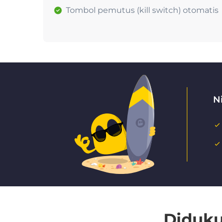
Tombol pemutus (kill switch) otomatis
N
Diduku