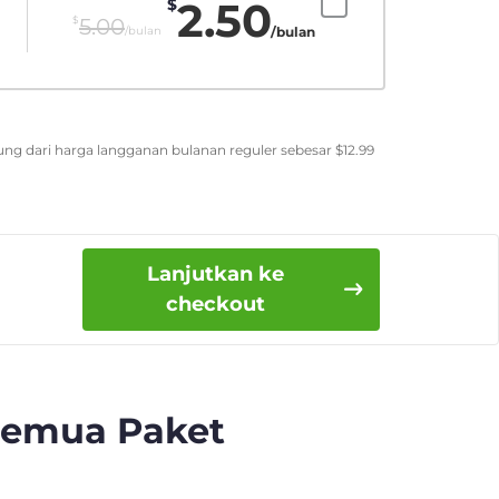
2.50
$
$
5.00
/bulan
/bulan
ung dari harga langganan bulanan reguler sebesar
$
12.99
Lanjutkan ke
checkout
Semua Paket