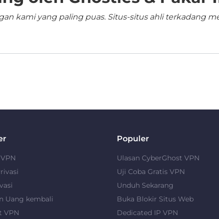
n kami yang paling puas. Situs-situs ahli terkadang me
er
Populer
u VPN
Ulasan CyberGhost VPN
rivasi
Uji Coba Gratis VPN
vasi
Unduh Sekarang
n Uang kembali
Buka Blokir Situs Web
t VPN
Dedicated IP VPN