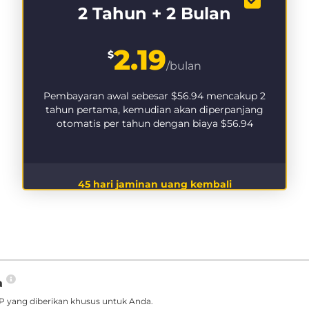
2 Tahun + 2 Bulan
2.19
$
/bulan
Pembayaran awal sebesar
$56.94
mencakup 2
tahun pertama, kemudian akan diperpanjang
otomatis per tahun dengan biaya
$56.94
45 hari jaminan uang kembali
a
 yang diberikan khusus untuk Anda.