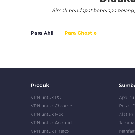
Simak pendapat beberapa pelangga
Para Ahli
Para Ghostie
Produk
Sumb
VPN untuk PC
Apa it
VPN untuk Chrome
Pusat P
VPN untuk Mac
Alat Pri
VPN untuk Android
Jamina
VPN untuk Firefox
Manfaa