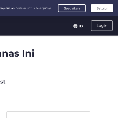
Login
ID
nas Ini
st