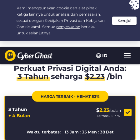
Your choice:
The Best Deal
for 3.3333333333333-years at $
2.23
/month
ID
Navig
toggl
Perkuat Privasi Digital Anda:
3 Tahun
seharga
$
2.23
/bln
HARGA TERBAIK - HEMAT 83%
3 Tahun
$
2.23
/bulan
+ 4 Bulan
Termasuk PPN
Waktu terbatas:
13
Jam
:
35
Men
:
37
Det