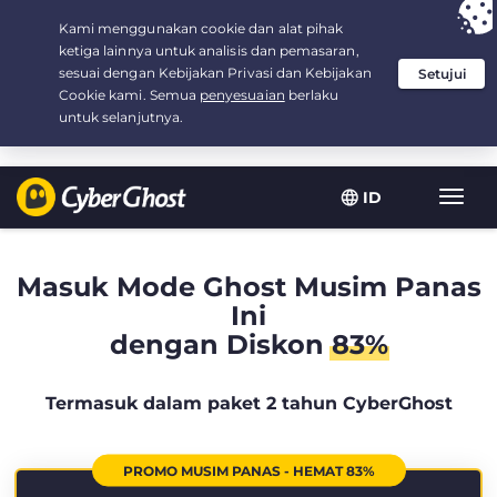
Your choice:
The Best Deal
for 2.1666666666667-years at $
2.19
/month
ID
Navig
toggl
Masuk Mode Ghost Musim Panas
Ini
dengan Diskon
83%
Termasuk dalam paket 2 tahun CyberGhost
PROMO MUSIM PANAS - HEMAT 83%