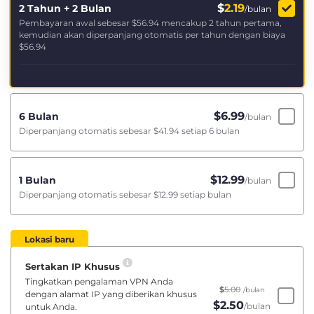
$
2.19
2 Tahun + 2 Bulan
/bulan
Pembayaran awal sebesar
$56.94
mencakup 2 tahun pertama,
kemudian akan diperpanjang otomatis per tahun dengan biaya
$56.94
$
6.99
6 Bulan
/bulan
Diperpanjang otomatis sebesar
$41.94
setiap 6 bulan
$
12.99
1 Bulan
/bulan
Diperpanjang otomatis sebesar
$12.99
setiap bulan
Lokasi baru
Sertakan IP Khusus
Tingkatkan pengalaman VPN Anda
$
5.00
/bulan
dengan alamat IP yang diberikan khusus
$
2.50
/bulan
untuk Anda.