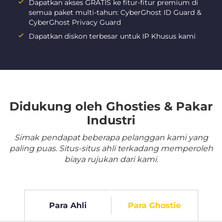
Dapatkan akses GRATIS ke fitur-fitur premium di
semua paket multi-tahun: CyberGhost ID Guard &
CyberGhost Privacy Guard
Dapatkan diskon terbesar untuk IP Khusus kami
Didukung oleh Ghosties & Pakar
Industri
Simak pendapat beberapa pelanggan kami yang
paling puas. Situs-situs ahli terkadang memperoleh
biaya rujukan dari kami.
Para Ahli
Para Ghostie