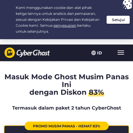
Your choice:
The Best Deal
for 2.1666666666667-years at $
2.19
/month
ID
Navig
toggl
Masuk Mode Ghost Musim Panas
Ini
dengan Diskon
83%
Termasuk dalam paket 2 tahun CyberGhost
PROMO MUSIM PANAS - HEMAT 83%