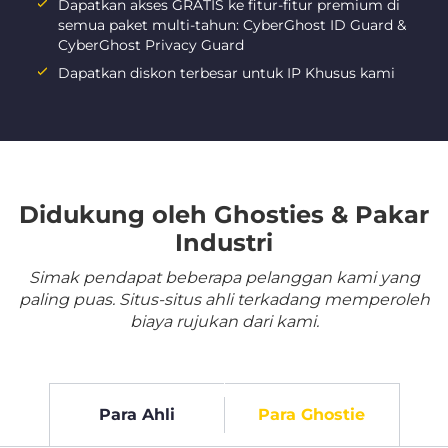
Dapatkan akses GRATIS ke fitur-fitur premium di
semua paket multi-tahun: CyberGhost ID Guard &
CyberGhost Privacy Guard
Dapatkan diskon terbesar untuk IP Khusus kami
Didukung oleh Ghosties & Pakar
Industri
Simak pendapat beberapa pelanggan kami yang
paling puas. Situs-situs ahli terkadang memperoleh
biaya rujukan dari kami.
Para Ahli
Para Ghostie