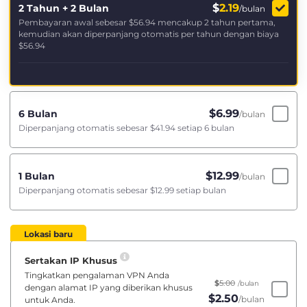
$
2.19
2 Tahun + 2 Bulan
/bulan
Pembayaran awal sebesar
$56.94
mencakup 2 tahun pertama,
kemudian akan diperpanjang otomatis per tahun dengan biaya
$56.94
$
6.99
6 Bulan
/bulan
Diperpanjang otomatis sebesar
$41.94
setiap 6 bulan
$
12.99
1 Bulan
/bulan
Diperpanjang otomatis sebesar
$12.99
setiap bulan
Lokasi baru
Sertakan IP Khusus
Tingkatkan pengalaman VPN Anda
$
5.00
/bulan
dengan alamat IP yang diberikan khusus
$
2.50
/bulan
untuk Anda.