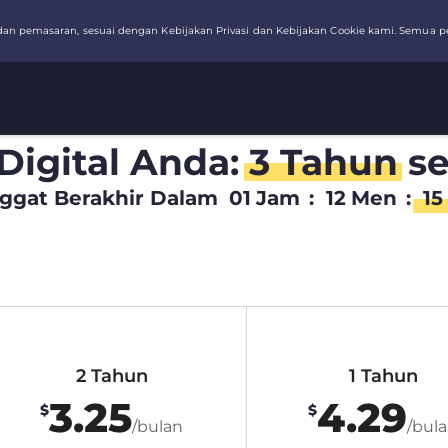
 Digital Anda:
3 Tahun
se
ggat Berakhir Dalam
01
Jam
:
12
Men
:
14
2 Tahun
1 Tahun
3.25
4.29
$
$
/bulan
/bul