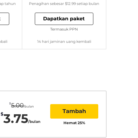
ap tahun
Penagihan sebesar
$12.99
setiap bulan
t
Dapatkan paket
Termasuk PPN
bali
14 hari jaminan uang kembali
$
5.00
/bulan
Tambah
3.75
$
/bulan
Hemat
25
%