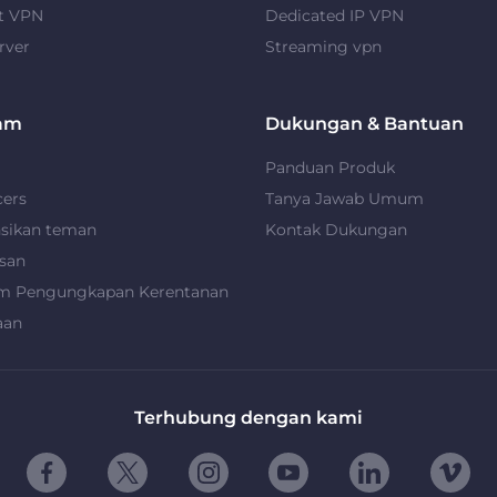
t VPN
Dedicated IP VPN
rver
Streaming vpn
am
Dukungan & Bantuan
Panduan Produk
cers
Tanya Jawab Umum
nsikan teman
Kontak Dukungan
san
m Pengungkapan Kerentanan
aan
Terhubung dengan kami