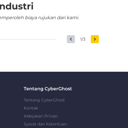
ndustri
mperoleh biaya rujukan dari kami.
1/3
Tentang CyberGhost
Tentang CyberGhost
Kontak
Kebijakan Privasi
Syarat dan Ketentuan