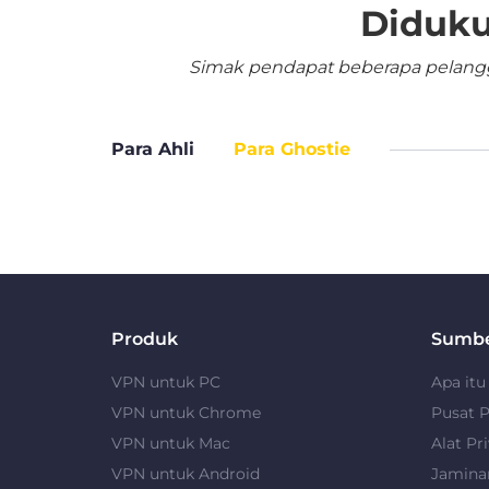
Diduku
Simak pendapat beberapa pelangga
Para Ahli
Para Ghostie
Produk
Sumb
VPN untuk PC
Apa it
VPN untuk Chrome
Pusat P
VPN untuk Mac
Alat Pri
VPN untuk Android
Jamina