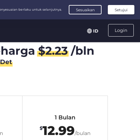
Login
ID
harga
$
2.23
/bln
Det
1 Bulan
12.99
$
an
/bulan