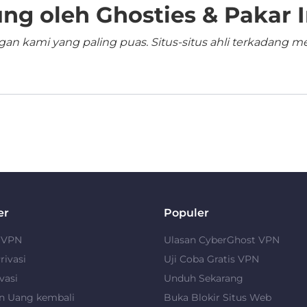
ng oleh Ghosties & Pakar I
n kami yang paling puas. Situs-situs ahli terkadang me
er
Populer
u VPN
Ulasan CyberGhost VPN
rivasi
Uji Coba Gratis VPN
vasi
Unduh Sekarang
n Uang kembali
Buka Blokir Situs Web