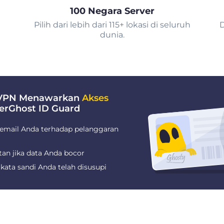
100 Negara Server
Pilih dari lebih dari 115+ lokasi di seluruh
D
dunia.
 VPN Menawarkan
Akses
erGhost ID Guard
email Anda terhadap pelanggaran
tan jika data Anda bocor
kata sandi Anda telah disusupi