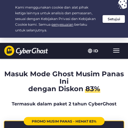
Your choice:
The Best Deal
for 2.1666666666667-years at $
2.19
/month
ID
Navig
toggl
Masuk Mode Ghost Musim Panas
Ini
dengan Diskon
83%
Termasuk dalam paket 2 tahun CyberGhost
PROMO MUSIM PANAS - HEMAT 83%