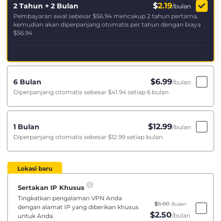
$
2.19
2 Tahun + 2 Bulan
/bulan
Pembayaran awal sebesar
$56.94
mencakup 2 tahun pertama,
kemudian akan diperpanjang otomatis per tahun dengan biaya
$56.94
$
6.99
6 Bulan
/bulan
Diperpanjang otomatis sebesar
$41.94
setiap 6 bulan
$
12.99
1 Bulan
/bulan
Diperpanjang otomatis sebesar
$12.99
setiap bulan
Lokasi baru
Sertakan IP Khusus
Tingkatkan pengalaman VPN Anda
$
5.00
/bulan
dengan alamat IP yang diberikan khusus
$
2.50
/bulan
untuk Anda.