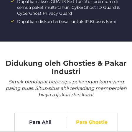
Dapatkan akses GRATIS ke fitur-fitur premium di
semua paket multi-tahun: CyberGhost ID Guard &
CyberGhost Privacy Guard
Dapatkan diskon terbesar untuk IP Khusus kami
Didukung oleh Ghosties & Pakar
Industri
Simak pendapat beberapa pelanggan kami yang
paling puas. Situs-situs ahli terkadang memperoleh
biaya rujukan dari kami.
Para Ahli
Para Ghostie