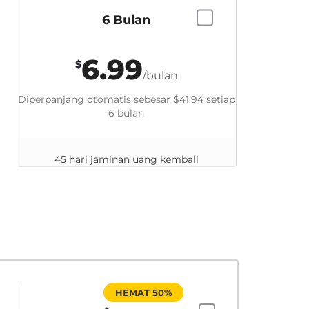
6 Bulan
6.99
$
/bulan
Diperpanjang otomatis sebesar
$41.94
setiap
6 bulan
45 hari jaminan uang kembali
HEMAT 50%