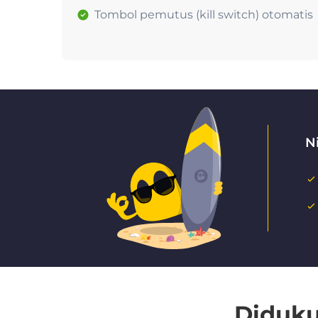
Tombol pemutus (kill switch) otomatis
N
Diduku