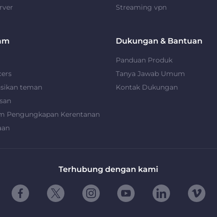
rver
Streaming vpn
am
Dukungan & Bantuan
Panduan Produk
cers
Tanya Jawab Umum
nsikan teman
Kontak Dukungan
san
m Pengungkapan Kerentanan
aan
Terhubung dengan kami