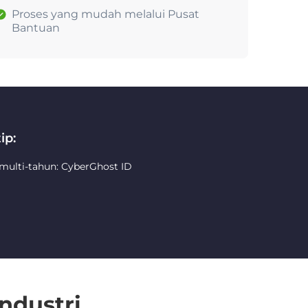
Proses yang mudah melalui Pusat
Bantuan
ip:
 multi-tahun: CyberGhost ID
ndustri