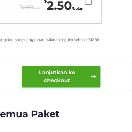
2.50
$
$
5.00
/bulan
/bulan
ung dari harga langganan bulanan reguler sebesar
$
12.99
Lanjutkan ke
checkout
Semua Paket