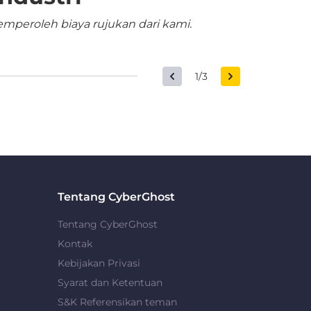
mperoleh biaya rujukan dari kami.
1/3
Tentang CyberGhost
Tentang CyberGhost
Kontak
Kebijakan Privasi
Syarat dan Ketentuan
S&K Referensikan teman