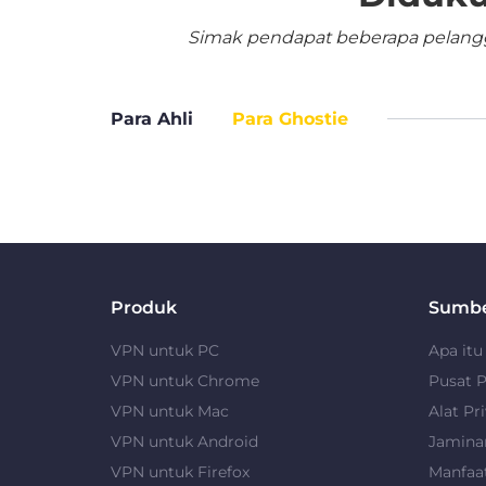
Simak pendapat beberapa pelangga
Para Ahli
Para Ghostie
Produk
Sumb
VPN untuk PC
Apa it
VPN untuk Chrome
Pusat P
VPN untuk Mac
Alat Pri
VPN untuk Android
Jamina
VPN untuk Firefox
Manfaa