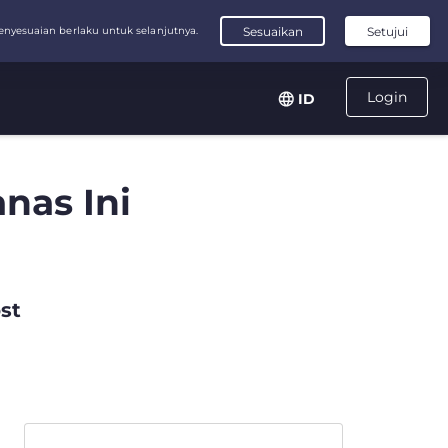
Login
ID
nas Ini
st