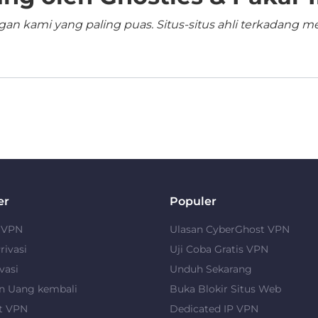
n kami yang paling puas. Situs-situs ahli terkadang me
er
Populer
u VPN
Ulasan CyberGhost VPN
rivasi
Uji Coba Gratis VPN
vasi
Unduh Sekarang
n Uang kembali
Buka Blokir Situs Web
t VPN
Dedicated IP VPN