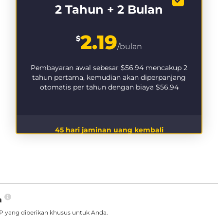
2 Tahun + 2 Bulan
2.19
$
/bulan
Pembayaran awal sebesar
$56.94
mencakup 2
tahun pertama, kemudian akan diperpanjang
otomatis per tahun dengan biaya
$56.94
45 hari jaminan uang kembali
a
 yang diberikan khusus untuk Anda.