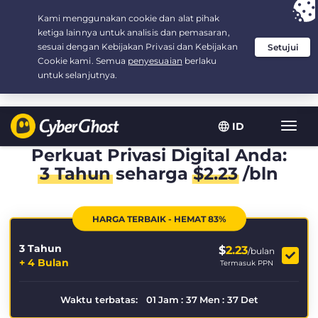
Your choice:
The Best Deal
for 3.3333333333333-years at $
2.23
/month
ID
Navig
toggl
Perkuat Privasi Digital Anda:
3 Tahun
seharga
$
2.23
/bln
HARGA TERBAIK - HEMAT 83%
3 Tahun
$
2.23
/bulan
+ 4 Bulan
Termasuk PPN
Waktu terbatas:
01
Jam
:
37
Men
:
37
Det