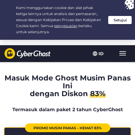
Your choice:
The Best Deal
for 2.1666666666667-years at $
2.19
/month
ID
Navig
toggl
Masuk Mode Ghost Musim Panas
Ini
dengan Diskon
83%
Termasuk dalam paket 2 tahun CyberGhost
PROMO MUSIM PANAS - HEMAT 83%