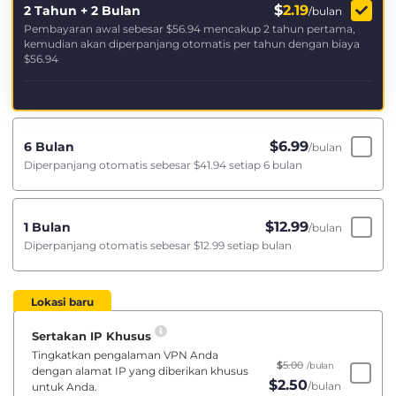
$
2.19
2 Tahun + 2 Bulan
/bulan
Pembayaran awal sebesar
$56.94
mencakup 2 tahun pertama,
kemudian akan diperpanjang otomatis per tahun dengan biaya
$56.94
$
6.99
6 Bulan
/bulan
Diperpanjang otomatis sebesar
$41.94
setiap 6 bulan
$
12.99
1 Bulan
/bulan
Diperpanjang otomatis sebesar
$12.99
setiap bulan
Lokasi baru
Sertakan IP Khusus
Tingkatkan pengalaman VPN Anda
$
5.00
/bulan
dengan alamat IP yang diberikan khusus
$
2.50
/bulan
untuk Anda.