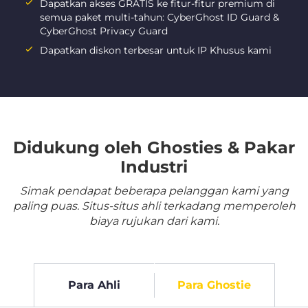
Dapatkan akses GRATIS ke fitur-fitur premium di
semua paket multi-tahun: CyberGhost ID Guard &
CyberGhost Privacy Guard
Dapatkan diskon terbesar untuk IP Khusus kami
Didukung oleh Ghosties & Pakar
Industri
Simak pendapat beberapa pelanggan kami yang
paling puas. Situs-situs ahli terkadang memperoleh
biaya rujukan dari kami.
Para Ahli
Para Ghostie