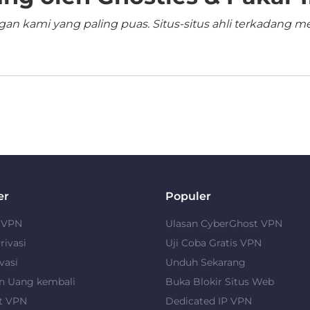
n kami yang paling puas. Situs-situs ahli terkadang me
er
Populer
u VPN
Ulasan CyberGhost VPN
rivasi
Uji Coba Gratis VPN
vasi
Unduh Sekarang
n Uang kembali
Buka Blokir Situs Web
t VPN
Dedicated IP VPN