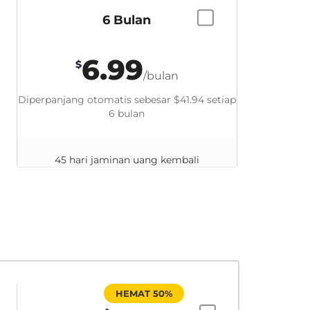
6 Bulan
6.99
$
/bulan
Diperpanjang otomatis sebesar
$41.94
setiap
6 bulan
45 hari jaminan uang kembali
HEMAT 50%