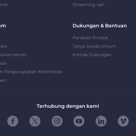
rver
Streaming vpn
am
Dukungan & Bantuan
Panduan Produk
cers
Tanya Jawab Umum
nsikan teman
Kontak Dukungan
san
m Pengungkapan Kerentanan
aan
Terhubung dengan kami