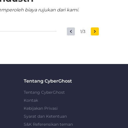
mperoleh biaya rujukan dari kami.
1/3
Tentang CyberGhost
Tentang CyberGhost
Kontak
Kebijakan Privasi
Syarat dan Ketentuan
S&K Referensikan teman