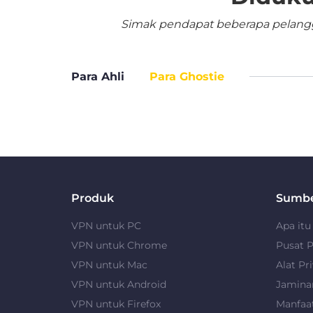
Simak pendapat beberapa pelangga
Para Ahli
Para Ghostie
Produk
Sumb
VPN untuk PC
Apa it
VPN untuk Chrome
Pusat P
VPN untuk Mac
Alat Pri
VPN untuk Android
Jamina
VPN untuk Firefox
Manfaa