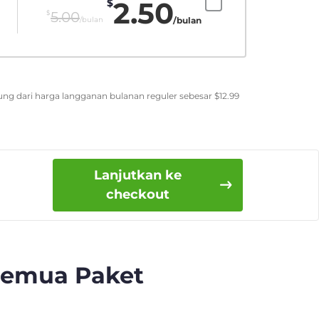
2.50
$
$
5.00
/bulan
/bulan
ung dari harga langganan bulanan reguler sebesar
$
12.99
Lanjutkan ke
checkout
Semua Paket