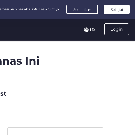
Login
ID
nas Ini
st