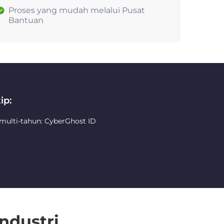
Proses yang mudah melalui Pusat
Bantuan
ip:
 multi-tahun: CyberGhost ID
ndustri