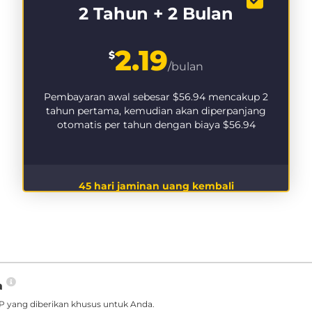
2 Tahun + 2 Bulan
2.19
$
/bulan
Pembayaran awal sebesar
$56.94
mencakup 2
tahun pertama, kemudian akan diperpanjang
otomatis per tahun dengan biaya
$56.94
45 hari jaminan uang kembali
a
 yang diberikan khusus untuk Anda.