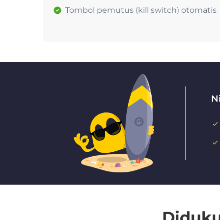
Tombol pemutus (kill switch) otomatis
N
Diduku