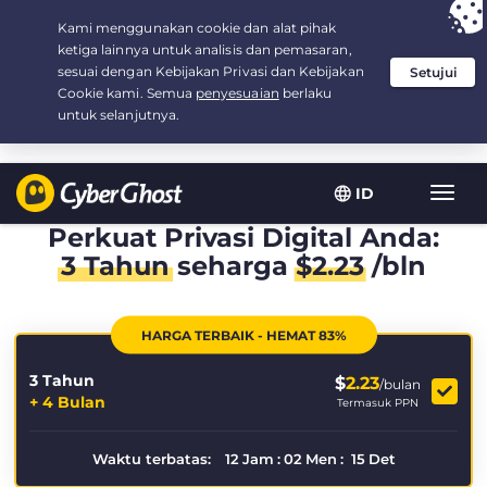
Your choice:
The Best Deal
for 3.3333333333333-years at $
2.23
/month
ID
Navig
toggl
Perkuat Privasi Digital Anda:
3 Tahun
seharga
$
2.23
/bln
HARGA TERBAIK - HEMAT 83%
3 Tahun
$
2.23
/bulan
+ 4 Bulan
Termasuk PPN
Waktu terbatas:
12
Jam
:
02
Men
:
14
Det